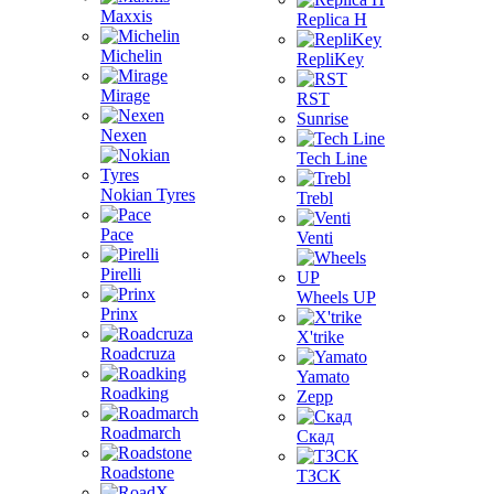
Maxxis
Replica H
Michelin
RepliKey
Mirage
RST
Sunrise
Nexen
Tech Line
Nokian Tyres
Trebl
Pace
Venti
Pirelli
Wheels UP
Prinx
X'trike
Roadcruza
Yamato
Roadking
Zepp
Roadmarch
Скад
Roadstone
ТЗСК