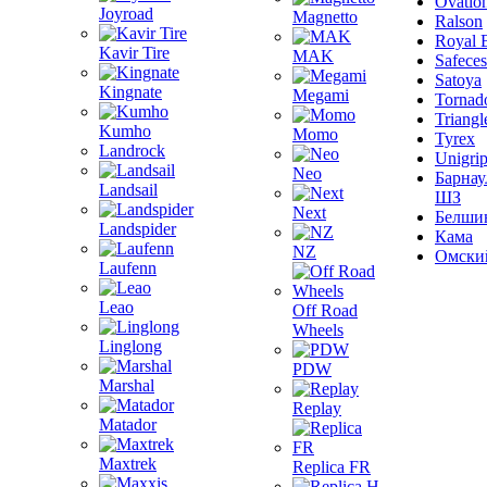
Ovatio
Joyroad
Magnetto
Ralson
Royal 
Kavir Tire
MAK
Safeces
Satoya
Kingnate
Megami
Tornad
Triangl
Kumho
Momo
Tyrex
Landrock
Unigri
Neo
Барнау
Landsail
ШЗ
Next
Белши
Landspider
Кама
NZ
Омски
Laufenn
Leao
Off Road
Wheels
Linglong
PDW
Marshal
Replay
Matador
Maxtrek
Replica FR