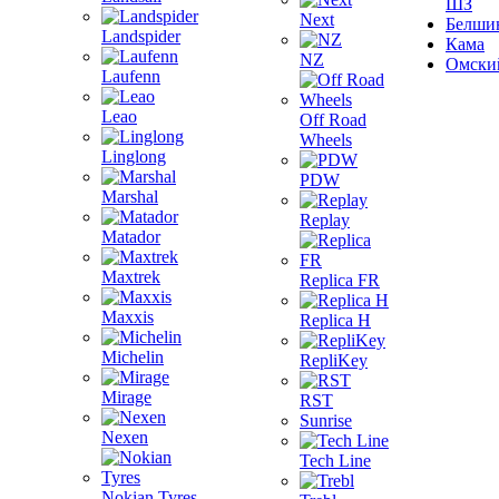
ШЗ
Next
Белши
Landspider
Кама
NZ
Омски
Laufenn
Leao
Off Road
Wheels
Linglong
PDW
Marshal
Replay
Matador
Maxtrek
Replica FR
Maxxis
Replica H
Michelin
RepliKey
Mirage
RST
Sunrise
Nexen
Tech Line
Nokian Tyres