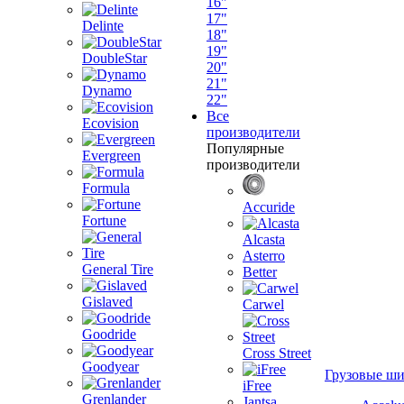
16"
17"
Delinte
18"
19"
DoubleStar
20"
21"
Dynamo
22"
Все
Ecovision
производители
Популярные
Evergreen
производители
Formula
Accuride
Fortune
Alcasta
Asterro
General Tire
Better
Gislaved
Carwel
Goodride
Cross Street
Goodyear
Грузовые ш
iFree
Grenlander
Jantsa