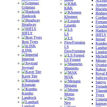
Accelu
Armstr
Gripmax
K&K
Blackh
Bridge
Hankook
Khomen
Cordia
Fortun
Headway
Lizardo
Goodri
Hanko
HIFLY
LS
HIFLY
Inroad
Ikon Tyres
Kumho
LS
Landsp
iLINK
FlowForming
Linglo
Michel
Imperial
LS Forged
Mirage
Ovatio
Joyroad
Magnetto
Ralson
Royal 
Kavir Tire
MAK
Safeces
Satoya
Kingnate
Megami
Tornad
Triangl
Kumho
Momo
Tyrex
Landrock
Unigri
Neo
Барнау
Landsail