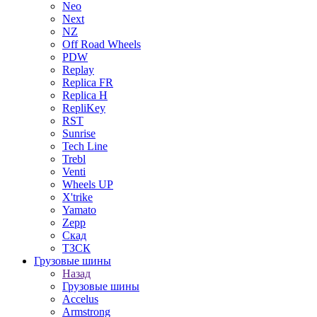
Neo
Next
NZ
Off Road Wheels
PDW
Replay
Replica FR
Replica H
RepliKey
RST
Sunrise
Tech Line
Trebl
Venti
Wheels UP
X'trike
Yamato
Zepp
Скад
ТЗСК
Грузовые шины
Назад
Грузовые шины
Accelus
Armstrong