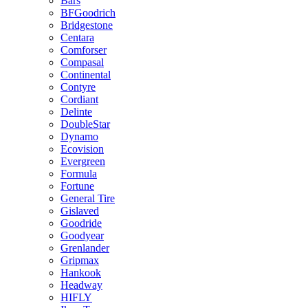
Bars
BFGoodrich
Bridgestone
Centara
Comforser
Compasal
Continental
Contyre
Cordiant
Delinte
DoubleStar
Dynamo
Ecovision
Evergreen
Formula
Fortune
General Tire
Gislaved
Goodride
Goodyear
Grenlander
Gripmax
Hankook
Headway
HIFLY