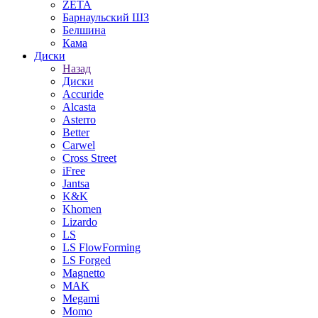
ZETA
Барнаульский ШЗ
Белшина
Кама
Диски
Назад
Диски
Accuride
Alcasta
Asterro
Better
Carwel
Cross Street
iFree
Jantsa
K&K
Khomen
Lizardo
LS
LS FlowForming
LS Forged
Magnetto
MAK
Megami
Momo