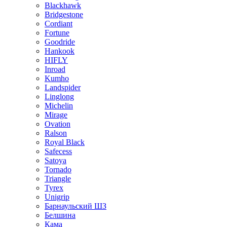
Blackhawk
Bridgestone
Cordiant
Fortune
Goodride
Hankook
HIFLY
Inroad
Kumho
Landspider
Linglong
Michelin
Mirage
Ovation
Ralson
Royal Black
Safecess
Satoya
Tornado
Triangle
Tyrex
Unigrip
Барнаульский ШЗ
Белшина
Кама