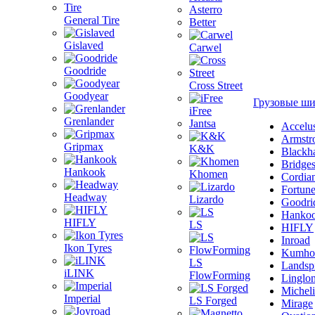
Asterro
General Tire
Better
Gislaved
Carwel
Goodride
Cross Street
Goodyear
Грузовые ш
iFree
Grenlander
Jantsa
Accelu
Armstr
Gripmax
K&K
Blackh
Bridge
Hankook
Khomen
Cordia
Fortun
Headway
Lizardo
Goodri
Hanko
HIFLY
LS
HIFLY
Inroad
Ikon Tyres
Kumho
LS
Landsp
iLINK
FlowForming
Linglo
Michel
Imperial
LS Forged
Mirage