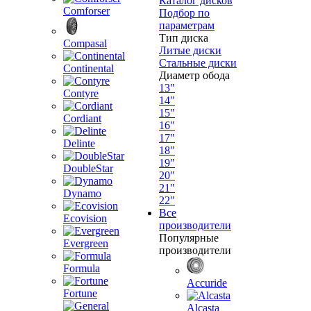
Каталог дисков
Comforser
Подбор по
параметрам
Тип диска
Compasal
Литые диски
Стальные диски
Continental
Диаметр обода
13"
Contyre
14"
15"
Cordiant
16"
17"
Delinte
18"
19"
DoubleStar
20"
21"
Dynamo
22"
Все
Ecovision
производители
Популярные
Evergreen
производители
Formula
Accuride
Fortune
Alcasta