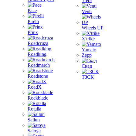
Trebl
Pace
Venti
Pirelli
Wheels UP
Prinx
X'trike
Roadcruza
Yamato
Roadking
Zepp
Roadmarch
Скад
Roadstone
ТЗСК
RoadX
Rockblade
Rotalla
Sailun
Satoya