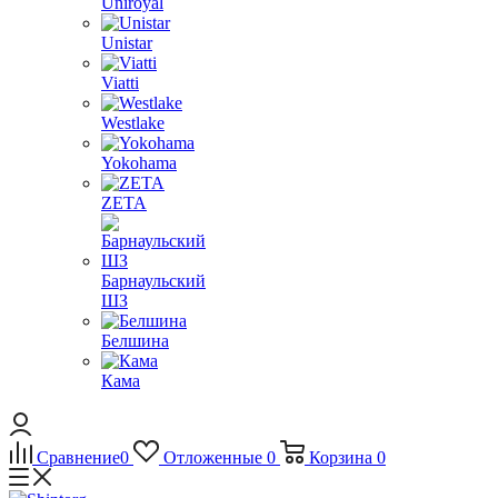
Uniroyal
Unistar
Viatti
Westlake
Yokohama
ZETA
Барнаульский
ШЗ
Белшина
Кама
Сравнение
0
Отложенные
0
Корзина
0