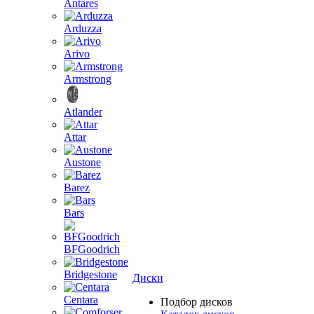
Antares
Arduzza
Arivo
Armstrong
Atlander
Attar
Austone
Barez
Bars
BFGoodrich
Bridgestone
Диски
Centara
Подбор дисков