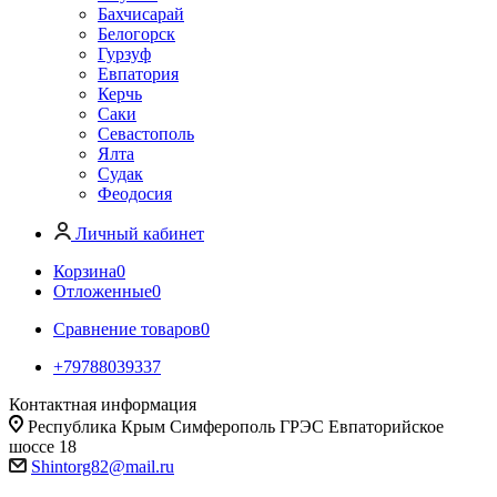
Бахчисарай
Белогорск
Гурзуф
Евпатория
Керчь
Саки
Севастополь
Ялта
Судак
Феодосия
Личный кабинет
Корзина
0
Отложенные
0
Сравнение товаров
0
+79788039337
Контактная информация
Республика Крым Симферополь ГРЭС Евпаторийское
шоссе 18
Shintorg82@mail.ru