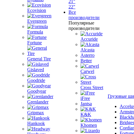
21"
22"
Ecovision
Все
производители
Evergreen
Популярные
производители
Formula
Accuride
Fortune
Alcasta
Asterro
General Tire
Better
Gislaved
Carwel
Goodride
Cross Street
Goodyear
Грузовые ш
iFree
Grenlander
Jantsa
Accelu
Armstr
Gripmax
K&K
Blackh
Bridge
Hankook
Khomen
Cordia
Fortun