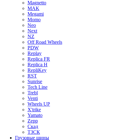
Magnetto
MAK
Megami
Momo
Neo
Next
NZ
Off Road Wheels
PDW
Replay
Replica FR
Replica H
RepliKey
RST
Sunrise
Tech Line
Trebl
Venti
Wheels UP
X'trike
Yamato
Zepp
Скад
ТЗСК
Грузовые шины