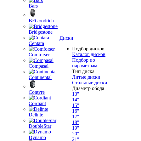
Bars
BFGoodrich
Bridgestone
Диски
Centara
Подбор дисков
Каталог дисков
Comforser
Подбор по
параметрам
Compasal
Тип диска
Литые диски
Continental
Стальные диски
Диаметр обода
Contyre
13"
14"
Cordiant
15"
16"
Delinte
17"
18"
DoubleStar
19"
20"
Dynamo
21"