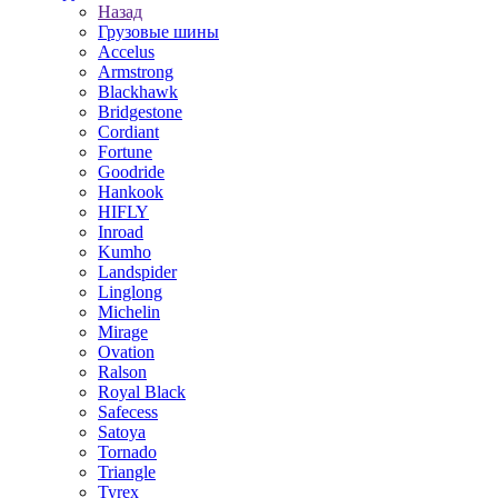
Назад
Грузовые шины
Accelus
Armstrong
Blackhawk
Bridgestone
Cordiant
Fortune
Goodride
Hankook
HIFLY
Inroad
Kumho
Landspider
Linglong
Michelin
Mirage
Ovation
Ralson
Royal Black
Safecess
Satoya
Tornado
Triangle
Tyrex