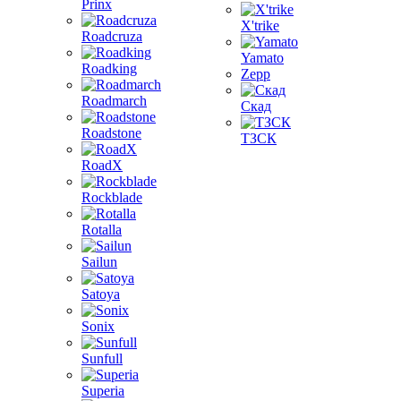
Prinx
X'trike
Roadcruza
Yamato
Roadking
Zepp
Roadmarch
Скад
Roadstone
ТЗСК
RoadX
Rockblade
Rotalla
Sailun
Satoya
Sonix
Sunfull
Superia