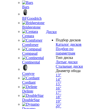
Bars
BFGoodrich
Bridgestone
Диски
Centara
Подбор дисков
Каталог дисков
Comforser
Подбор по
параметрам
Compasal
Тип диска
Литые диски
Continental
Стальные диски
Диаметр обода
Contyre
13"
14"
Cordiant
15"
16"
Delinte
17"
18"
DoubleStar
19"
20"
Dynamo