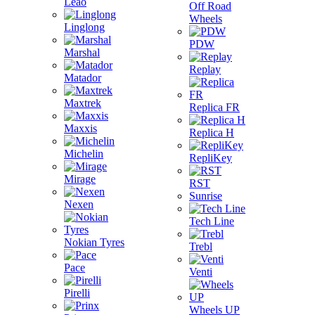
Leao
Off Road
Wheels
Linglong
PDW
Marshal
Replay
Matador
Maxtrek
Replica FR
Maxxis
Replica H
Michelin
RepliKey
Mirage
RST
Sunrise
Nexen
Tech Line
Nokian Tyres
Trebl
Pace
Venti
Pirelli
Wheels UP