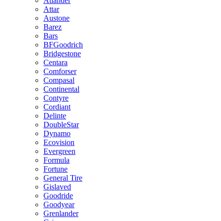
Atlander
Attar
Austone
Barez
Bars
BFGoodrich
Bridgestone
Centara
Comforser
Compasal
Continental
Contyre
Cordiant
Delinte
DoubleStar
Dynamo
Ecovision
Evergreen
Formula
Fortune
General Tire
Gislaved
Goodride
Goodyear
Grenlander