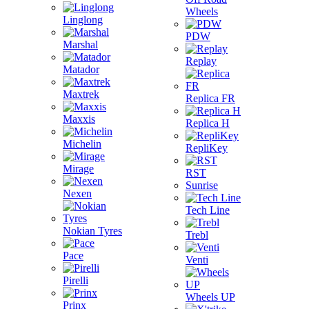
Wheels
Linglong
PDW
Marshal
Replay
Matador
Maxtrek
Replica FR
Maxxis
Replica H
Michelin
RepliKey
Mirage
RST
Sunrise
Nexen
Tech Line
Nokian Tyres
Trebl
Pace
Venti
Pirelli
Wheels UP
Prinx