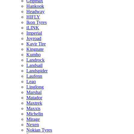
Gripmax
Hankook
Headway
HIFLY
Ikon Tyres
iLINK
Imperial
Joyroad
Kavir Tire
Kingnate
Kumho
Landrock
Landsail
Landspider
Laufenn
Leao
Linglong
Marshal
Matador
Maxtrek
Maxxis
Michelin
Mirage
Nexen
Nokian Tyres