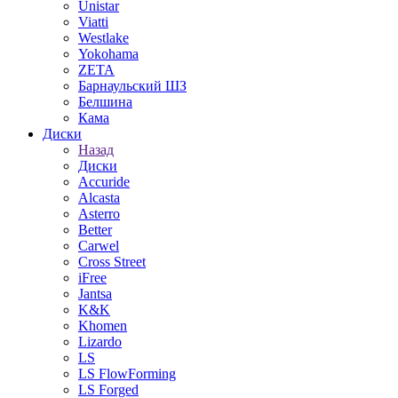
Unistar
Viatti
Westlake
Yokohama
ZETA
Барнаульский ШЗ
Белшина
Кама
Диски
Назад
Диски
Accuride
Alcasta
Asterro
Better
Carwel
Cross Street
iFree
Jantsa
K&K
Khomen
Lizardo
LS
LS FlowForming
LS Forged