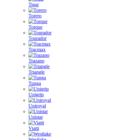
Tigar
Torero
Torque
Tourador
Tracmax
Trazano
Triangle
Tunga
Unigrip
Uniroyal
Unistar
Viatti
Westlake