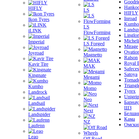
Goodri
Hanko
HIFLY
LS
HIFLY
Inroad
Ikon Tyres
Kumho
LS
Landsp
iLINK
FlowForming
Linglo
Michel
Imperial
LS Forged
Mirage
Ovatio
Joyroad
Magnetto
Ralson
Royal 
Kavir Tire
MAK
Safeces
Satoya
Kingnate
Megami
Tornad
Triangl
Kumho
Momo
Tyrex
Landrock
Unigri
Neo
Барнау
Landsail
ШЗ
Next
Белши
Landspider
Кама
NZ
Омски
Laufenn
Leao
Off Road