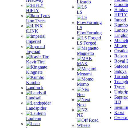
Headway
Lizardo
Goodri
Hanko
HIFLY
LS
HIFLY
Inroad
Ikon Tyres
Kumho
LS
Landsp
iLINK
FlowForming
Linglo
Michel
Imperial
LS Forged
Mirage
Ovatio
Joyroad
Magnetto
Ralson
Royal 
Kavir Tire
MAK
Safeces
Satoya
Kingnate
Megami
Tornad
Triangl
Kumho
Momo
Tyrex
Landrock
Unigri
Neo
Барнау
Landsail
ШЗ
Next
Белши
Landspider
Кама
NZ
Омски
Laufenn