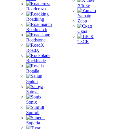
X'trike
Roadcruza
Yamato
Roadking
Zepp
Roadmarch
Скад
Roadstone
ТЗСК
RoadX
Rockblade
Rotalla
Sailun
Satoya
Sonix
Sunfull
Superia