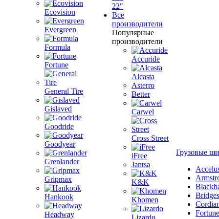
22"
Ecovision
Все
производители
Evergreen
Популярные
производители
Formula
Accuride
Fortune
Alcasta
Asterro
General Tire
Better
Gislaved
Carwel
Goodride
Cross Street
Goodyear
Грузовые ш
iFree
Grenlander
Jantsa
Accelu
Armstr
Gripmax
K&K
Blackh
Bridge
Hankook
Khomen
Cordia
Fortun
Headway
Lizardo