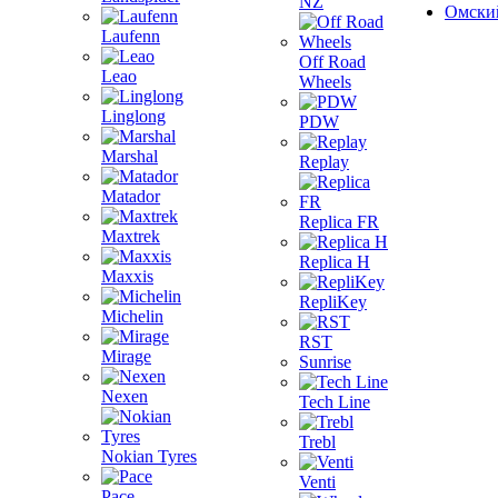
NZ
Омски
Laufenn
Off Road
Leao
Wheels
Linglong
PDW
Marshal
Replay
Matador
Replica FR
Maxtrek
Replica H
Maxxis
RepliKey
Michelin
RST
Mirage
Sunrise
Nexen
Tech Line
Trebl
Nokian Tyres
Venti
Pace