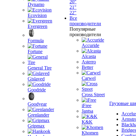
20"
Dynamo
21"
22"
Ecovision
Все
производители
Evergreen
Популярные
производители
Formula
Accuride
Fortune
Alcasta
Asterro
Better
General Tire
Carwel
Gislaved
Goodride
Cross Street
Грузовые ш
Goodyear
iFree
Jantsa
Accelu
Grenlander
Armstr
K&K
Blackh
Gripmax
Bridge
Khomen
Cordia