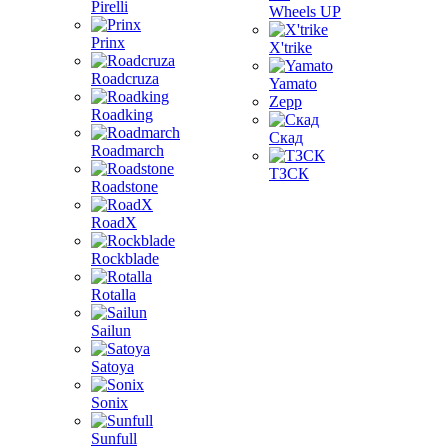
Pirelli
Wheels UP
Prinx
X'trike
Roadcruza
Yamato
Zepp
Roadking
Скад
Roadmarch
ТЗСК
Roadstone
RoadX
Rockblade
Rotalla
Sailun
Satoya
Sonix
Sunfull