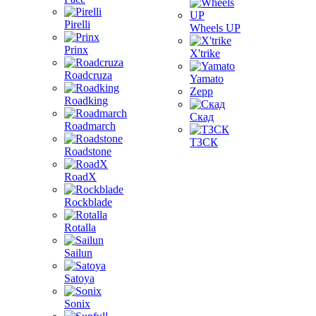
Pirelli
Wheels UP
Prinx
X'trike
Roadcruza
Yamato
Zepp
Roadking
Скад
Roadmarch
ТЗСК
Roadstone
RoadX
Rockblade
Rotalla
Sailun
Satoya
Sonix