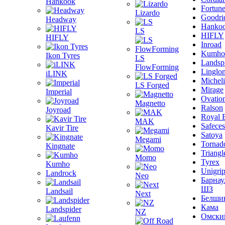
Hankook
Fortun
Lizardo
Goodri
Headway
Hanko
LS
HIFLY
HIFLY
Inroad
Kumho
Ikon Tyres
LS
Landsp
FlowForming
Linglo
iLINK
Michel
LS Forged
Mirage
Imperial
Ovatio
Magnetto
Ralson
Joyroad
Royal 
MAK
Safeces
Kavir Tire
Satoya
Megami
Tornad
Kingnate
Triangl
Momo
Tyrex
Kumho
Unigri
Landrock
Neo
Барнау
ШЗ
Landsail
Next
Белши
Кама
Landspider
NZ
Омски