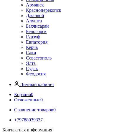
Армянск
Красноперекопск
Джанкой
Алушта
Бахчисарай
Белогорск
Гурзуф
Евпатория
Керчь
Саки
Севастополь
Ялта
Судак
Феодосия
Личный кабинет
Корзина
0
Отложенные
0
Сравнение товаров
0
+79788039337
Контактная информация