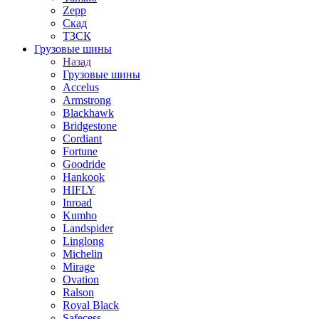
Zepp
Скад
ТЗСК
Грузовые шины
Назад
Грузовые шины
Accelus
Armstrong
Blackhawk
Bridgestone
Cordiant
Fortune
Goodride
Hankook
HIFLY
Inroad
Kumho
Landspider
Linglong
Michelin
Mirage
Ovation
Ralson
Royal Black
Safecess