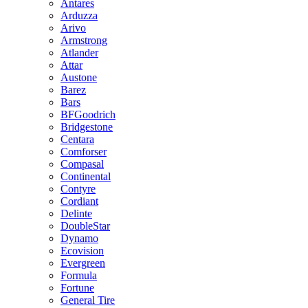
Antares
Arduzza
Arivo
Armstrong
Atlander
Attar
Austone
Barez
Bars
BFGoodrich
Bridgestone
Centara
Comforser
Compasal
Continental
Contyre
Cordiant
Delinte
DoubleStar
Dynamo
Ecovision
Evergreen
Formula
Fortune
General Tire