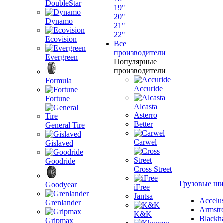
DoubleStar
19"
20"
Dynamo
21"
22"
Ecovision
Все
производители
Evergreen
Популярные
производители
Formula
Accuride
Fortune
Alcasta
Asterro
Better
General Tire
Carwel
Gislaved
Goodride
Cross Street
Грузовые ш
Goodyear
iFree
Jantsa
Accelu
Grenlander
Armstr
K&K
Blackh
Gripmax