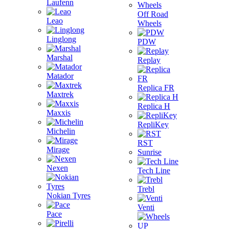
Laufenn
Off Road
Leao
Wheels
Linglong
PDW
Marshal
Replay
Matador
Replica FR
Maxtrek
Replica H
Maxxis
RepliKey
Michelin
RST
Mirage
Sunrise
Nexen
Tech Line
Trebl
Nokian Tyres
Venti
Pace