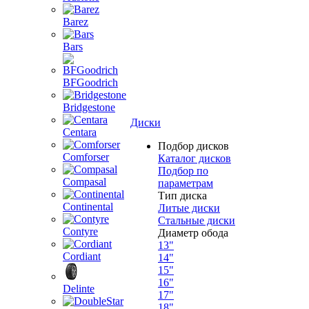
Barez
Bars
BFGoodrich
Bridgestone
Диски
Centara
Подбор дисков
Comforser
Каталог дисков
Подбор по
Compasal
параметрам
Тип диска
Continental
Литые диски
Стальные диски
Contyre
Диаметр обода
13"
Cordiant
14"
15"
16"
Delinte
17"
18"