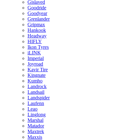
Gislaved
Goodride
Goodyear
Grenlander
Gripmax
Hankook
Headway
HIFLY
Ikon Tyres
iLINK
Imperial
Joyroad
Kavir Tire
Kingnate
Kumho
Landrock
Landsail
Landspider
Laufenn
Leao
Linglong
Marshal
Matador
Maxtrek
Maxxis