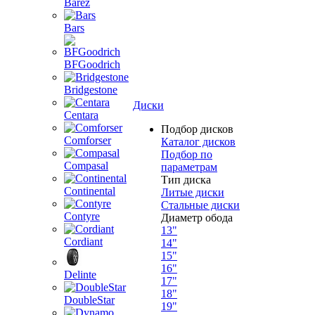
Barez
Bars
BFGoodrich
Bridgestone
Диски
Centara
Подбор дисков
Comforser
Каталог дисков
Подбор по
Compasal
параметрам
Тип диска
Continental
Литые диски
Стальные диски
Contyre
Диаметр обода
13"
Cordiant
14"
15"
16"
Delinte
17"
18"
DoubleStar
19"