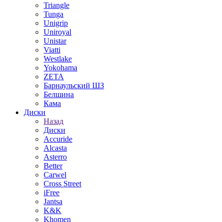
Triangle
Tunga
Unigrip
Uniroyal
Unistar
Viatti
Westlake
Yokohama
ZETA
Барнаульский ШЗ
Белшина
Кама
Диски
Назад
Диски
Accuride
Alcasta
Asterro
Better
Carwel
Cross Street
iFree
Jantsa
K&K
Khomen