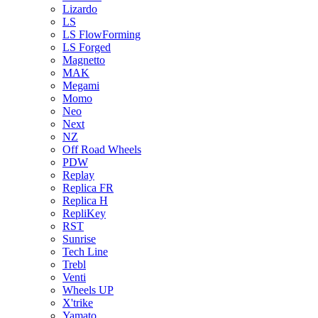
Lizardo
LS
LS FlowForming
LS Forged
Magnetto
MAK
Megami
Momo
Neo
Next
NZ
Off Road Wheels
PDW
Replay
Replica FR
Replica H
RepliKey
RST
Sunrise
Tech Line
Trebl
Venti
Wheels UP
X'trike
Yamato