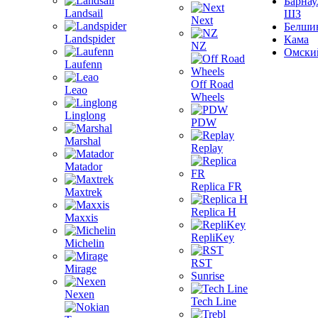
Барнау
Landsail
ШЗ
Next
Белши
Landspider
Кама
NZ
Омски
Laufenn
Off Road
Leao
Wheels
Linglong
PDW
Marshal
Replay
Matador
Replica FR
Maxtrek
Replica H
Maxxis
RepliKey
Michelin
RST
Mirage
Sunrise
Nexen
Tech Line