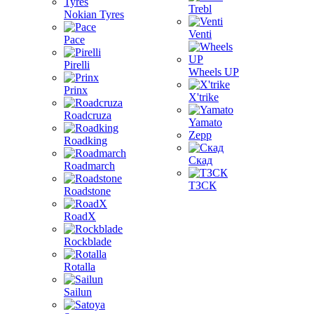
Trebl
Nokian Tyres
Venti
Pace
Pirelli
Wheels UP
Prinx
X'trike
Roadcruza
Yamato
Zepp
Roadking
Скад
Roadmarch
ТЗСК
Roadstone
RoadX
Rockblade
Rotalla
Sailun