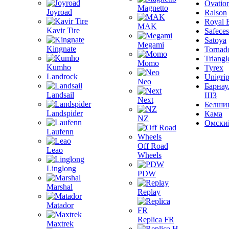
Ovatio
Magnetto
Joyroad
Ralson
Royal 
MAK
Kavir Tire
Safeces
Satoya
Megami
Kingnate
Tornad
Triangl
Momo
Kumho
Tyrex
Landrock
Unigri
Neo
Барнау
Landsail
ШЗ
Next
Белши
Landspider
Кама
NZ
Омски
Laufenn
Off Road
Leao
Wheels
Linglong
PDW
Marshal
Replay
Matador
Replica FR
Maxtrek