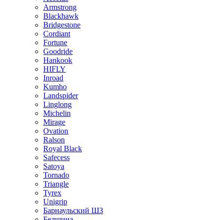
Armstrong
Blackhawk
Bridgestone
Cordiant
Fortune
Goodride
Hankook
HIFLY
Inroad
Kumho
Landspider
Linglong
Michelin
Mirage
Ovation
Ralson
Royal Black
Safecess
Satoya
Tornado
Triangle
Tyrex
Unigrip
Барнаульский ШЗ
Белшина