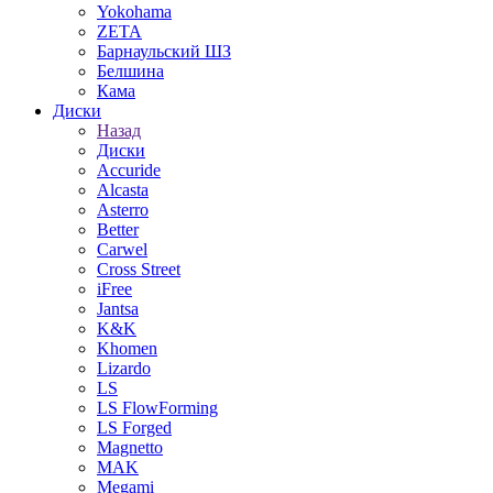
Yokohama
ZETA
Барнаульский ШЗ
Белшина
Кама
Диски
Назад
Диски
Accuride
Alcasta
Asterro
Better
Carwel
Cross Street
iFree
Jantsa
K&K
Khomen
Lizardo
LS
LS FlowForming
LS Forged
Magnetto
MAK
Megami