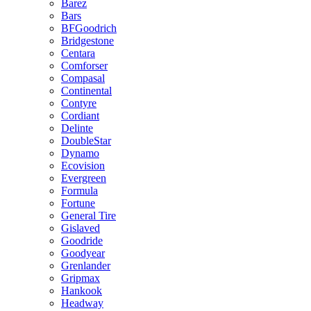
Barez
Bars
BFGoodrich
Bridgestone
Centara
Comforser
Compasal
Continental
Contyre
Cordiant
Delinte
DoubleStar
Dynamo
Ecovision
Evergreen
Formula
Fortune
General Tire
Gislaved
Goodride
Goodyear
Grenlander
Gripmax
Hankook
Headway