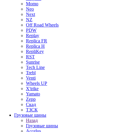
Momo
Neo
Next
NZ
Off Road Wheels
PDW
Replay
Replica FR
Replica H
RepliKey
RST
Sunrise
Tech Line
Trebl
Venti
Wheels UP
X'trike
Yamato
Zepp
Скад
ТЗСК
Грузовые шины
Назад
Грузовые шины
Accelus