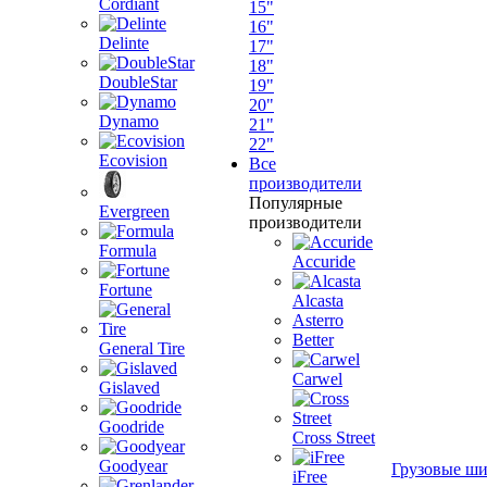
Cordiant
15"
16"
Delinte
17"
18"
DoubleStar
19"
20"
Dynamo
21"
22"
Ecovision
Все
производители
Популярные
Evergreen
производители
Formula
Accuride
Fortune
Alcasta
Asterro
Better
General Tire
Carwel
Gislaved
Goodride
Cross Street
Goodyear
Грузовые ш
iFree