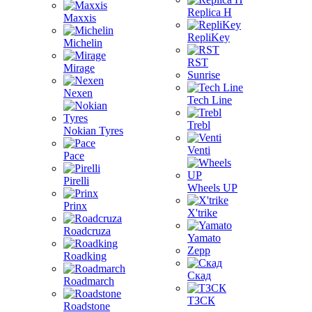
Replica H
Maxxis
RepliKey
Michelin
RST
Mirage
Sunrise
Nexen
Tech Line
Trebl
Nokian Tyres
Venti
Pace
Pirelli
Wheels UP
Prinx
X'trike
Roadcruza
Yamato
Zepp
Roadking
Скад
Roadmarch
ТЗСК
Roadstone