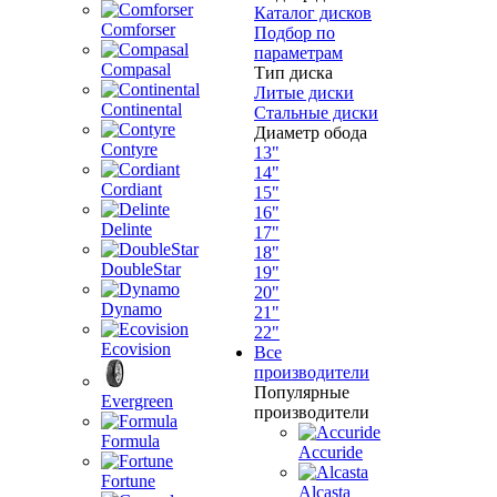
Каталог дисков
Comforser
Подбор по
параметрам
Compasal
Тип диска
Литые диски
Continental
Стальные диски
Диаметр обода
Contyre
13"
14"
Cordiant
15"
16"
Delinte
17"
18"
DoubleStar
19"
20"
Dynamo
21"
22"
Ecovision
Все
производители
Популярные
Evergreen
производители
Formula
Accuride
Fortune
Alcasta