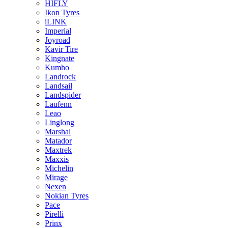
HIFLY
Ikon Tyres
iLINK
Imperial
Joyroad
Kavir Tire
Kingnate
Kumho
Landrock
Landsail
Landspider
Laufenn
Leao
Linglong
Marshal
Matador
Maxtrek
Maxxis
Michelin
Mirage
Nexen
Nokian Tyres
Pace
Pirelli
Prinx