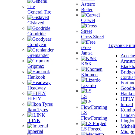
Asterro
Better
General Tire
Carwel
Gislaved
Goodride
Cross Street
Goodyear
Грузовые ш
iFree
Jantsa
Grenlander
Accelu
Armstr
K&K
Gripmax
Blackh
Bridge
Khomen
Hankook
Cordia
Fortun
Lizardo
Headway
Goodri
Hanko
LS
HIFLY
HIFLY
Inroad
Ikon Tyres
Kumho
LS
Landsp
FlowForming
iLINK
Linglo
Michel
LS Forged
Imperial
Mirage