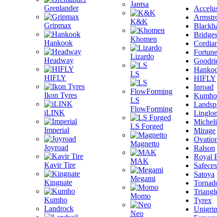
Jantsa
Grenlander
Accelu
Armstr
K&K
Gripmax
Blackh
Bridge
Khomen
Hankook
Cordia
Fortun
Lizardo
Headway
Goodri
Hanko
LS
HIFLY
HIFLY
Inroad
Ikon Tyres
Kumho
LS
Landsp
FlowForming
iLINK
Linglo
Michel
LS Forged
Imperial
Mirage
Ovatio
Magnetto
Joyroad
Ralson
Royal 
MAK
Kavir Tire
Safeces
Satoya
Megami
Kingnate
Tornad
Triangl
Momo
Kumho
Tyrex
Landrock
Unigri
Neo