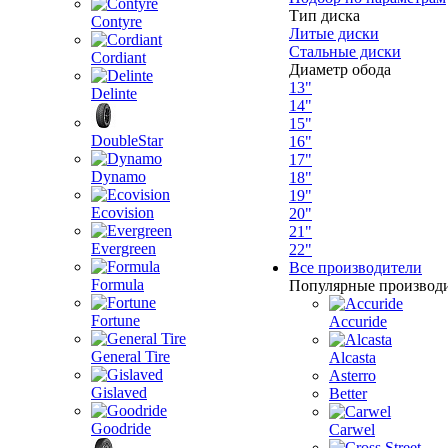
Тип диска
Contyre
Литые диски
Стальные диски
Cordiant
Диаметр обода
13"
Delinte
14"
15"
DoubleStar
16"
17"
Dynamo
18"
19"
Ecovision
20"
21"
Evergreen
22"
Все производители
Formula
Популярные производ
Fortune
Accuride
General Tire
Alcasta
Asterro
Gislaved
Better
Goodride
Carwel