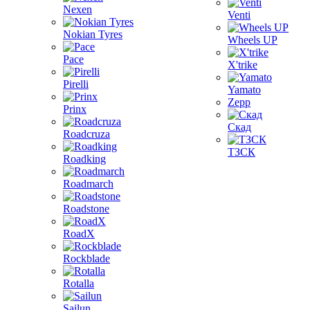
Nexen
Venti
Nokian Tyres
Wheels UP
Pace
X'trike
Pirelli
Yamato
Zepp
Prinx
Скад
Roadcruza
ТЗСК
Roadking
Roadmarch
Roadstone
RoadX
Rockblade
Rotalla
Sailun