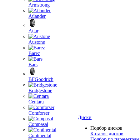
Armstrong
Atlander
Attar
Austone
Barez
Bars
BFGoodrich
Bridgestone
Centara
Comforser
Диски
Compasal
Подбор дисков
Каталог дисков
Continental
Подбор по параметрам