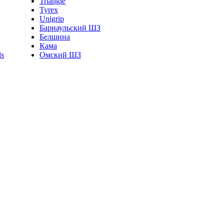
Triangle
Tyrex
Unigrip
Барнаульский ШЗ
Белшина
Кама
Омский ШЗ