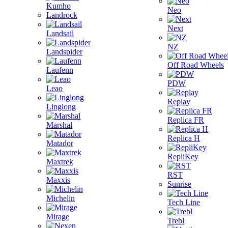
Kumho
Neo
Landrock
Next
Landsail
NZ
Landspider
Off Road Wheels
Laufenn
PDW
Leao
Replay
Linglong
Replica FR
Marshal
Replica H
Matador
RepliKey
Maxtrek
RST
Maxxis
Sunrise
Michelin
Tech Line
Mirage
Trebl