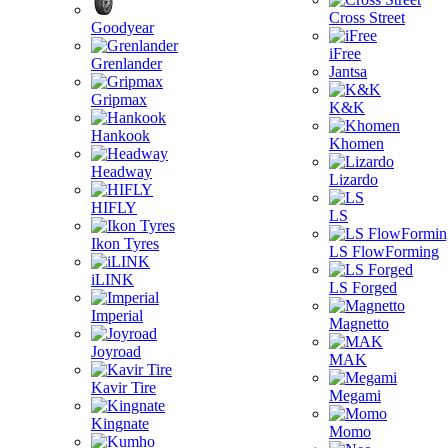
Cross Street
Goodyear
iFree
Grenlander
Jantsa
Gripmax
K&K
Hankook
Khomen
Headway
Lizardo
HIFLY
LS
Ikon Tyres
LS FlowForming
iLINK
LS Forged
Imperial
Magnetto
Joyroad
MAK
Kavir Tire
Megami
Kingnate
Momo