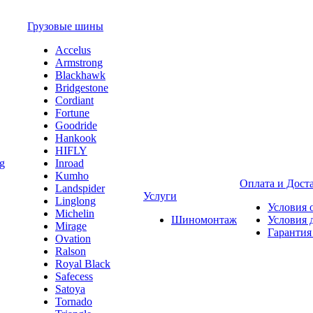
Грузовые шины
Accelus
Armstrong
Blackhawk
Bridgestone
Cordiant
Fortune
Goodride
Hankook
HIFLY
Inroad
Kumho
Оплата и Дост
Landspider
Услуги
Linglong
Условия 
Michelin
Шиномонтаж
Условия 
Mirage
Гарантия
Ovation
Ralson
Royal Black
Safecess
Satoya
Tornado