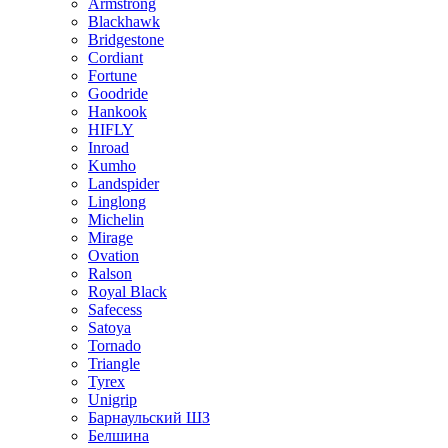
Armstrong
Blackhawk
Bridgestone
Cordiant
Fortune
Goodride
Hankook
HIFLY
Inroad
Kumho
Landspider
Linglong
Michelin
Mirage
Ovation
Ralson
Royal Black
Safecess
Satoya
Tornado
Triangle
Tyrex
Unigrip
Барнаульский ШЗ
Белшина