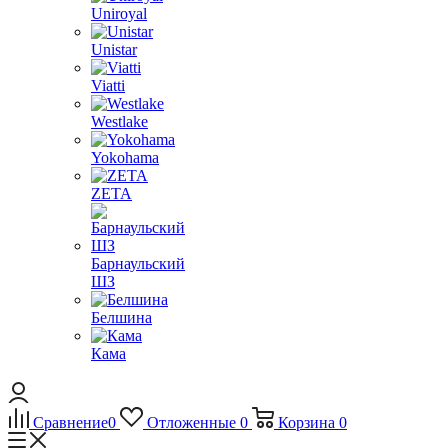
Uniroyal
Unistar
Viatti
Westlake
Yokohama
ZETA
Барнаульский
ШЗ
Белшина
Кама
Сравнение
0
Отложенные
0
Корзина
0