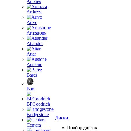
Antares
Arduzza
Arivo
Armstrong
Atlander
Attar
Austone
Barez
Bars
BFGoodrich
Bridgestone
Диски
Centara
Подбор дисков