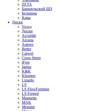
ZETA
Барнаульский ШЗ
Белшина
Кама
Диски
Назад
Диски
Accuride
Alcasta
Asterro
Better
Carwel
Cross Street
iFree
Jantsa
K&K
Khomen
Lizardo
LS
LS FlowForming
LS Forged
Magnetto
MAK
Megami