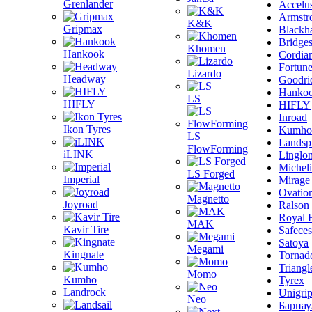
Grenlander
Accelu
Armstr
K&K
Gripmax
Blackh
Bridge
Khomen
Hankook
Cordia
Fortun
Lizardo
Headway
Goodri
Hanko
LS
HIFLY
HIFLY
Inroad
Ikon Tyres
Kumho
LS
Landsp
FlowForming
iLINK
Linglo
Michel
LS Forged
Imperial
Mirage
Ovatio
Magnetto
Joyroad
Ralson
Royal 
MAK
Kavir Tire
Safeces
Satoya
Megami
Kingnate
Tornad
Triangl
Momo
Kumho
Tyrex
Landrock
Unigri
Neo
Барнау