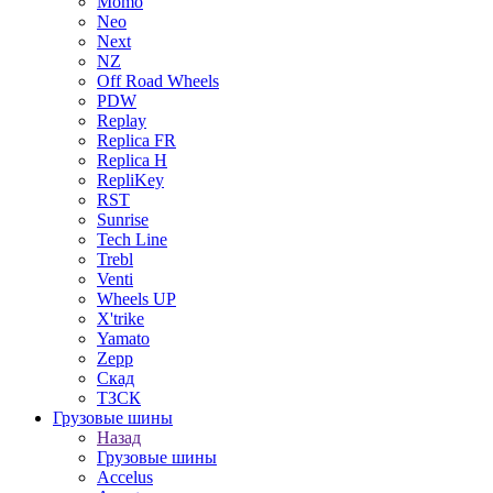
Momo
Neo
Next
NZ
Off Road Wheels
PDW
Replay
Replica FR
Replica H
RepliKey
RST
Sunrise
Tech Line
Trebl
Venti
Wheels UP
X'trike
Yamato
Zepp
Скад
ТЗСК
Грузовые шины
Назад
Грузовые шины
Accelus