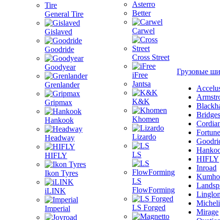
Asterro
Better
General Tire
Carwel
Gislaved
Goodride
Cross Street
Goodyear
Грузовые ш
iFree
Jantsa
Grenlander
Accelu
Armstr
K&K
Gripmax
Blackh
Bridge
Khomen
Hankook
Cordia
Fortun
Lizardo
Headway
Goodri
Hanko
LS
HIFLY
HIFLY
Inroad
Ikon Tyres
Kumho
LS
Landsp
FlowForming
iLINK
Linglo
Michel
LS Forged
Imperial
Mirage