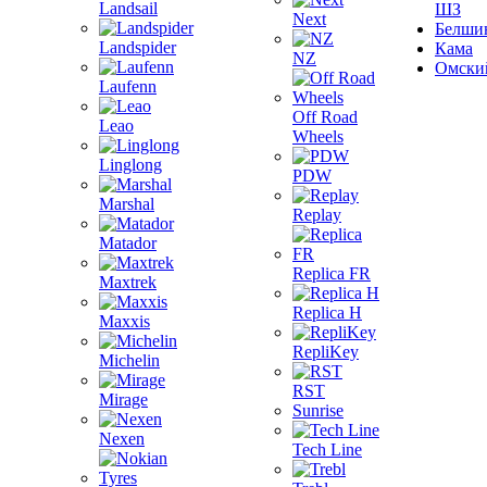
Landsail
ШЗ
Next
Белши
Landspider
Кама
NZ
Омски
Laufenn
Off Road
Leao
Wheels
Linglong
PDW
Marshal
Replay
Matador
Replica FR
Maxtrek
Replica H
Maxxis
RepliKey
Michelin
RST
Mirage
Sunrise
Nexen
Tech Line