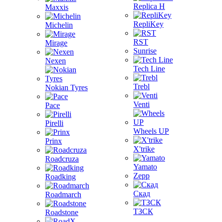
Replica H
Maxxis
RepliKey
Michelin
RST
Mirage
Sunrise
Nexen
Tech Line
Trebl
Nokian Tyres
Venti
Pace
Pirelli
Wheels UP
Prinx
X'trike
Roadcruza
Yamato
Zepp
Roadking
Скад
Roadmarch
ТЗСК
Roadstone