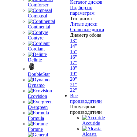
Каталог дисков
Comforser
Подбор по
параметрам
Compasal
Тип диска
Литые диски
Continental
Стальные диски
Диаметр обода
Contyre
13"
14"
Cordiant
15"
16"
Delinte
17"
18"
19"
DoubleStar
20"
21"
Dynamo
22"
Все
Ecovision
производители
Популярные
Evergreen
производители
Formula
Accuride
Fortune
Alcasta