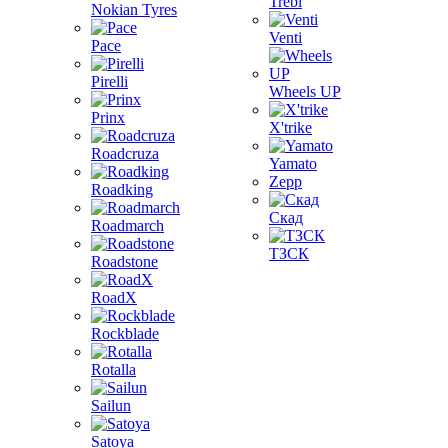
Trebl
Nokian Tyres
Venti
Pace
Pirelli
Wheels UP
Prinx
X'trike
Roadcruza
Yamato
Zepp
Roadking
Скад
Roadmarch
ТЗСК
Roadstone
RoadX
Rockblade
Rotalla
Sailun
Satoya