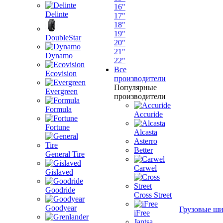
16"
Delinte
17"
18"
19"
DoubleStar
20"
21"
Dynamo
22"
Все
Ecovision
производители
Популярные
Evergreen
производители
Formula
Accuride
Fortune
Alcasta
Asterro
Better
General Tire
Carwel
Gislaved
Goodride
Cross Street
Goodyear
Грузовые ш
iFree
Jantsa