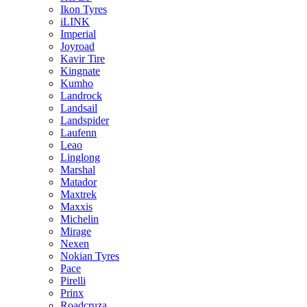
Ikon Tyres
iLINK
Imperial
Joyroad
Kavir Tire
Kingnate
Kumho
Landrock
Landsail
Landspider
Laufenn
Leao
Linglong
Marshal
Matador
Maxtrek
Maxxis
Michelin
Mirage
Nexen
Nokian Tyres
Pace
Pirelli
Prinx
Roadcruza