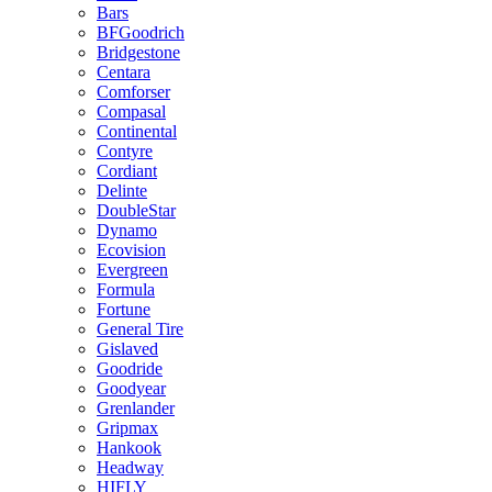
Bars
BFGoodrich
Bridgestone
Centara
Comforser
Compasal
Continental
Contyre
Cordiant
Delinte
DoubleStar
Dynamo
Ecovision
Evergreen
Formula
Fortune
General Tire
Gislaved
Goodride
Goodyear
Grenlander
Gripmax
Hankook
Headway
HIFLY