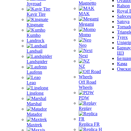
Ovatio
Magnetto
Joyroad
Ralson
Royal 
MAK
Kavir Tire
Safeces
Satoya
Megami
Kingnate
Tornad
Triangl
Momo
Kumho
Tyrex
Landrock
Unigri
Neo
Барнау
Landsail
ШЗ
Next
Белши
Landspider
Кама
NZ
Омски
Laufenn
Off Road
Leao
Wheels
Linglong
PDW
Marshal
Replay
Matador
Replica FR
Maxtrek