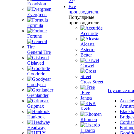
22"
Ecovision
Все
производители
Evergreen
Популярные
производители
Formula
Accuride
Fortune
Alcasta
Asterro
General Tire
Better
Gislaved
Carwel
Goodride
Cross Street
Goodyear
Грузовые ш
iFree
Grenlander
Jantsa
Accelu
Gripmax
Armstr
K&K
Blackh
Hankook
Bridge
Khomen
Cordia
Headway
Fortun
Lizardo
Goodri