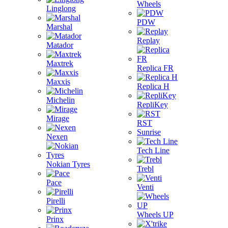
Wheels
Linglong
PDW
Marshal
Replay
Matador
Maxtrek
Replica FR
Maxxis
Replica H
Michelin
RepliKey
Mirage
RST
Sunrise
Nexen
Tech Line
Nokian Tyres
Trebl
Pace
Venti
Pirelli
Wheels UP
Prinx