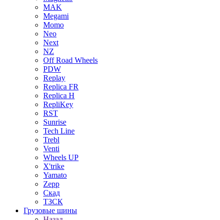
MAK
Megami
Momo
Neo
Next
NZ
Off Road Wheels
PDW
Replay
Replica FR
Replica H
RepliKey
RST
Sunrise
Tech Line
Trebl
Venti
Wheels UP
X'trike
Yamato
Zepp
Скад
ТЗСК
Грузовые шины
Назад