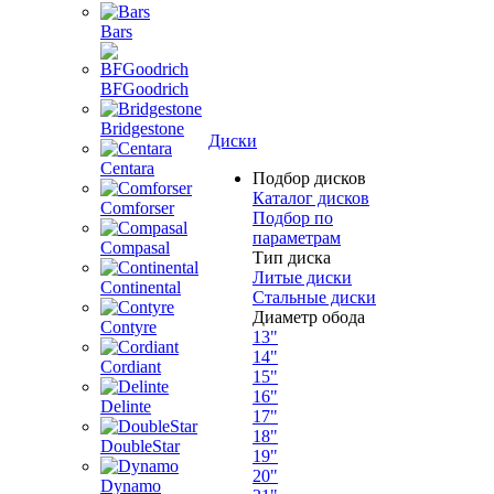
Bars
BFGoodrich
Bridgestone
Диски
Centara
Подбор дисков
Каталог дисков
Comforser
Подбор по
параметрам
Compasal
Тип диска
Литые диски
Continental
Стальные диски
Диаметр обода
Contyre
13"
14"
Cordiant
15"
16"
Delinte
17"
18"
DoubleStar
19"
20"
Dynamo