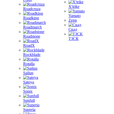
X'trike
Roadcruza
Yamato
Roadking
Zepp
Roadmarch
Скад
Roadstone
ТЗСК
RoadX
Rockblade
Rotalla
Sailun
Satoya
Sonix
Sunfull
Superia