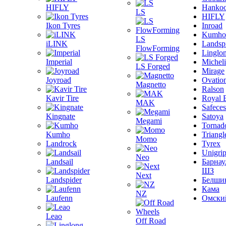
HIFLY
Hanko
LS
HIFLY
Ikon Tyres
Inroad
Kumho
LS
iLINK
Landsp
FlowForming
Linglo
Imperial
Michel
LS Forged
Mirage
Joyroad
Ovatio
Magnetto
Ralson
Kavir Tire
Royal 
MAK
Safeces
Kingnate
Satoya
Megami
Tornad
Kumho
Triangl
Momo
Landrock
Tyrex
Unigri
Neo
Landsail
Барнау
ШЗ
Next
Landspider
Белши
Кама
NZ
Laufenn
Омски
Leao
Off Road