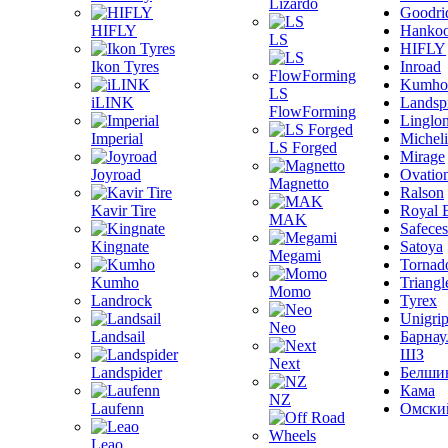
Lizardo
Goodri
HIFLY
Hanko
LS
HIFLY
Ikon Tyres
Inroad
Kumho
LS
iLINK
Landsp
FlowForming
Linglo
Imperial
Michel
LS Forged
Mirage
Joyroad
Ovatio
Magnetto
Ralson
Kavir Tire
Royal 
MAK
Safeces
Kingnate
Satoya
Megami
Tornad
Kumho
Triangl
Momo
Landrock
Tyrex
Unigri
Neo
Landsail
Барнау
ШЗ
Next
Landspider
Белши
Кама
NZ
Laufenn
Омски
Leao