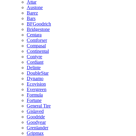
Attar
Austone
Barez
Bars
BFGoodrich
Bridgestone
Centara
Comforser
Compasal
Continental
Contyre
Cordiant
Delinte
DoubleStar
Dynamo
Ecovision
Evergreen
Formula
Fortune
General Tire
Gislaved
Goodride
Goodyear
Grenlander
Gripmax