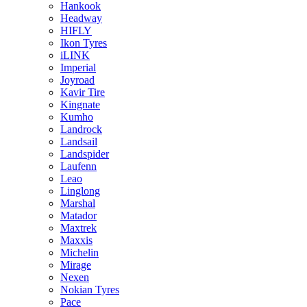
Hankook
Headway
HIFLY
Ikon Tyres
iLINK
Imperial
Joyroad
Kavir Tire
Kingnate
Kumho
Landrock
Landsail
Landspider
Laufenn
Leao
Linglong
Marshal
Matador
Maxtrek
Maxxis
Michelin
Mirage
Nexen
Nokian Tyres
Pace