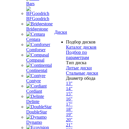
Bars
BFGoodrich
Bridgestone
Диски
Centara
Подбор дисков
Каталог дисков
Comforser
Подбор по
параметрам
Compasal
Тип диска
Литые диски
Continental
Стальные диски
Диаметр обода
Contyre
13"
14"
Cordiant
15"
16"
Delinte
17"
18"
DoubleStar
19"
20"
Dynamo
21"