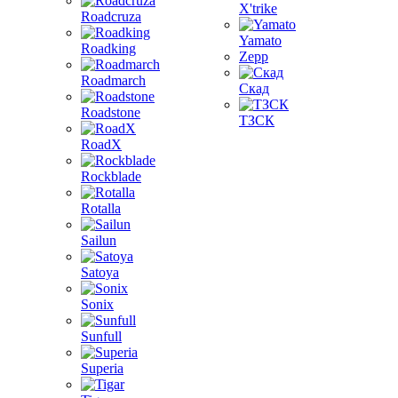
X'trike
Roadcruza
Yamato
Roadking
Zepp
Roadmarch
Скад
Roadstone
ТЗСК
RoadX
Rockblade
Rotalla
Sailun
Satoya
Sonix
Sunfull
Superia