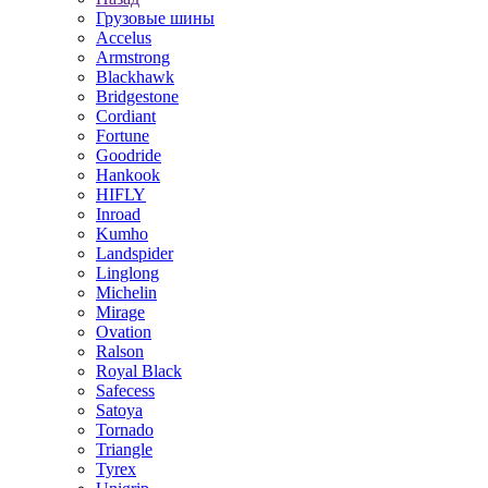
Грузовые шины
Accelus
Armstrong
Blackhawk
Bridgestone
Cordiant
Fortune
Goodride
Hankook
HIFLY
Inroad
Kumho
Landspider
Linglong
Michelin
Mirage
Ovation
Ralson
Royal Black
Safecess
Satoya
Tornado
Triangle
Tyrex