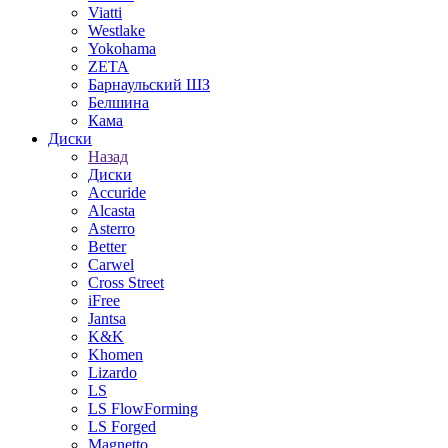
Viatti
Westlake
Yokohama
ZETA
Барнаульский ШЗ
Белшина
Кама
Диски
Назад
Диски
Accuride
Alcasta
Asterro
Better
Carwel
Cross Street
iFree
Jantsa
K&K
Khomen
Lizardo
LS
LS FlowForming
LS Forged
Magnetto