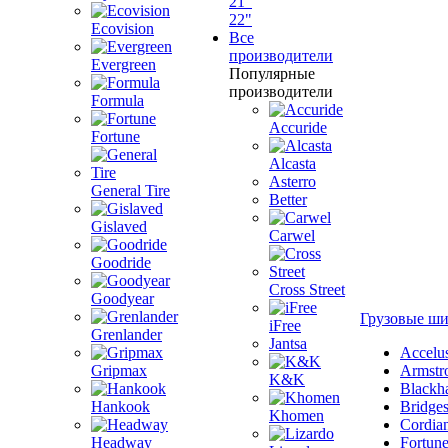
21"
22"
Ecovision
Все
производители
Evergreen
Популярные
производители
Formula
Accuride
Fortune
Alcasta
Asterro
General Tire
Better
Gislaved
Carwel
Goodride
Cross Street
Goodyear
Грузовые ш
iFree
Grenlander
Jantsa
Accelu
Gripmax
Armstr
K&K
Blackh
Hankook
Bridge
Khomen
Cordia
Headway
Fortun