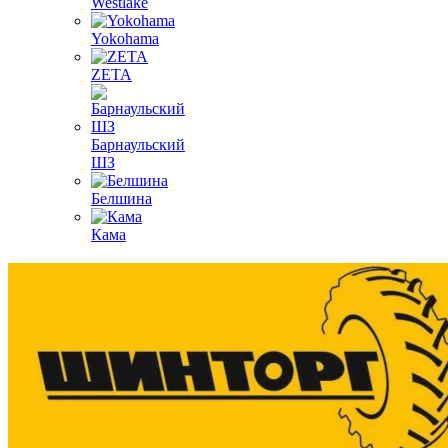
Westlake
Yokohama
ZETA
Барнаульский
ШЗ
Белшина
Кама