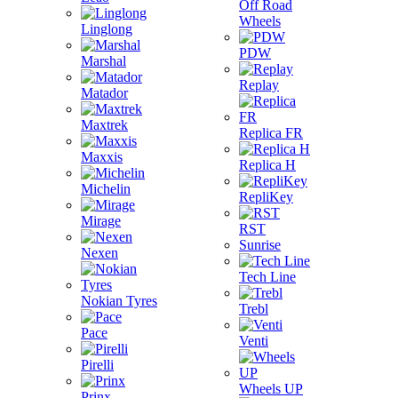
Off Road
Wheels
Linglong
PDW
Marshal
Replay
Matador
Maxtrek
Replica FR
Maxxis
Replica H
Michelin
RepliKey
Mirage
RST
Sunrise
Nexen
Tech Line
Nokian Tyres
Trebl
Pace
Venti
Pirelli
Wheels UP
Prinx