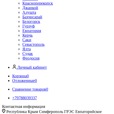
Красноперекопск
Джанкой
Алушта
Бахчисарай
Белогорск
Гурзуф
Евпатория
Керчь
Саки
Севастополь
Ялта
Судак
Феодосия
Личный кабинет
Корзина
0
Отложенные
0
Сравнение товаров
0
+79788039337
Контактная информация
Республика Крым Симферополь ГРЭС Евпаторийское