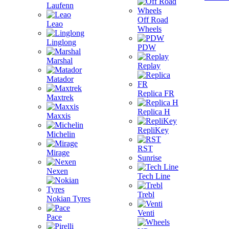
Laufenn
Off Road
Leao
Wheels
Linglong
PDW
Marshal
Replay
Matador
Replica FR
Maxtrek
Replica H
Maxxis
RepliKey
Michelin
RST
Mirage
Sunrise
Nexen
Tech Line
Trebl
Nokian Tyres
Venti
Pace