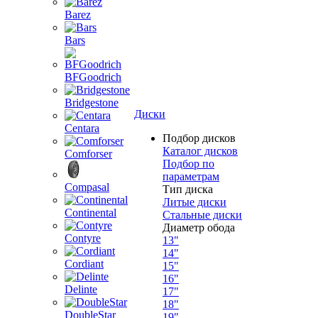
Barez
Bars
BFGoodrich
Bridgestone
Диски
Centara
Подбор дисков
Каталог дисков
Comforser
Подбор по
параметрам
Compasal
Тип диска
Литые диски
Continental
Стальные диски
Диаметр обода
Contyre
13"
14"
Cordiant
15"
16"
Delinte
17"
18"
DoubleStar
19"