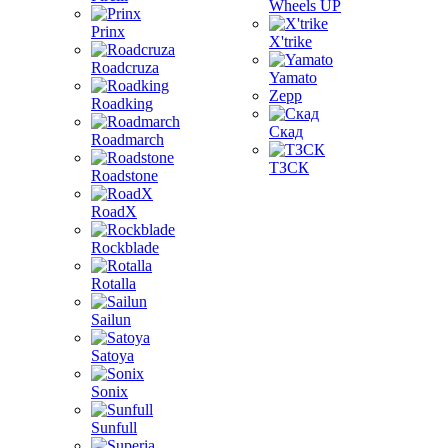
Wheels UP
Prinx
X'trike
Roadcruza
Yamato
Zepp
Roadking
Скад
Roadmarch
ТЗСК
Roadstone
RoadX
Rockblade
Rotalla
Sailun
Satoya
Sonix
Sunfull