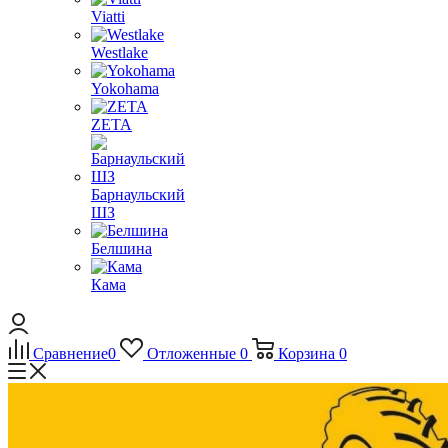
Viatti
Westlake
Yokohama
ZETA
Барнаульский
ШЗ
Белшина
Кама
Сравнение
0
Отложенные
0
Корзина
0