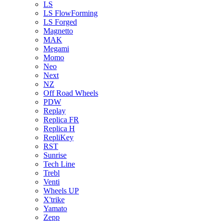
LS
LS FlowForming
LS Forged
Magnetto
MAK
Megami
Momo
Neo
Next
NZ
Off Road Wheels
PDW
Replay
Replica FR
Replica H
RepliKey
RST
Sunrise
Tech Line
Trebl
Venti
Wheels UP
X'trike
Yamato
Zepp