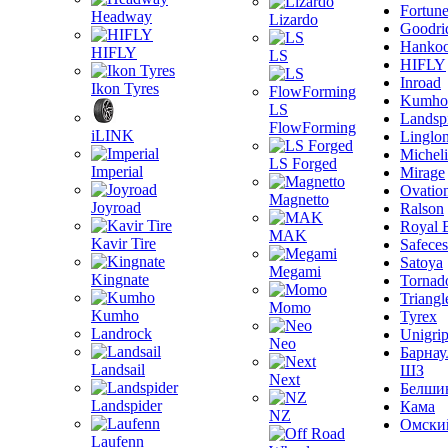
Fortun
Headway
Lizardo
Goodri
Hanko
HIFLY
LS
HIFLY
Inroad
Ikon Tyres
Kumho
LS
Landsp
FlowForming
iLINK
Linglo
Michel
LS Forged
Imperial
Mirage
Ovatio
Magnetto
Joyroad
Ralson
Royal 
MAK
Kavir Tire
Safeces
Satoya
Megami
Kingnate
Tornad
Triangl
Momo
Kumho
Tyrex
Landrock
Unigri
Neo
Барнау
Landsail
ШЗ
Next
Белши
Landspider
Кама
NZ
Омски
Laufenn