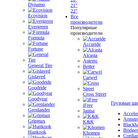
Dynamo
21"
22"
Ecovision
Все
производители
Evergreen
Популярные
производители
Formula
Accuride
Fortune
Alcasta
Asterro
General Tire
Better
Gislaved
Carwel
Goodride
Cross Street
Goodyear
Грузовые ш
iFree
Grenlander
Jantsa
Accelu
Armstr
Gripmax
K&K
Blackh
Bridge
Hankook
Khomen
Cordia