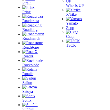
Pirelli
Wheels UP
Prinx
X'trike
Roadcruza
Yamato
Zepp
Roadking
Скад
Roadmarch
ТЗСК
Roadstone
RoadX
Rockblade
Rotalla
Sailun
Satoya
Sonix
Sunfull