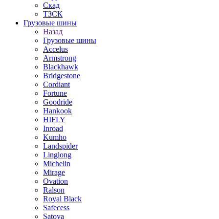
Скад
ТЗСК
Грузовые шины
Назад
Грузовые шины
Accelus
Armstrong
Blackhawk
Bridgestone
Cordiant
Fortune
Goodride
Hankook
HIFLY
Inroad
Kumho
Landspider
Linglong
Michelin
Mirage
Ovation
Ralson
Royal Black
Safecess
Satoya