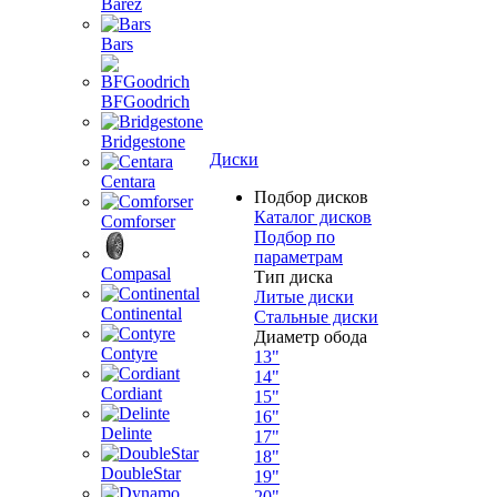
Barez
Bars
BFGoodrich
Bridgestone
Диски
Centara
Подбор дисков
Каталог дисков
Comforser
Подбор по
параметрам
Compasal
Тип диска
Литые диски
Continental
Стальные диски
Диаметр обода
Contyre
13"
14"
Cordiant
15"
16"
Delinte
17"
18"
DoubleStar
19"
20"