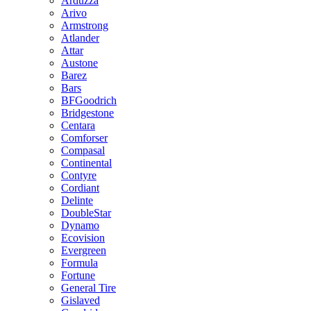
Arduzza
Arivo
Armstrong
Atlander
Attar
Austone
Barez
Bars
BFGoodrich
Bridgestone
Centara
Comforser
Compasal
Continental
Contyre
Cordiant
Delinte
DoubleStar
Dynamo
Ecovision
Evergreen
Formula
Fortune
General Tire
Gislaved