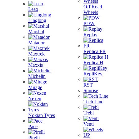
Off Road
Leao
Wheels
Linglong
PDW
Marshal
Replay
Matador
Replica FR
Maxtrek
Replica H
Maxxis
RepliKey
Michelin
RST
Mirage
Sunrise
Nexen
Tech Line
Trebl
Nokian Tyres
Venti
Pace
Pirelli