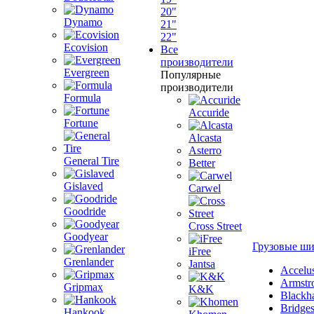
20"
Dynamo
21"
22"
Ecovision
Все
производители
Evergreen
Популярные
производители
Formula
Accuride
Fortune
Alcasta
Asterro
General Tire
Better
Gislaved
Carwel
Goodride
Cross Street
Goodyear
Грузовые ш
iFree
Grenlander
Jantsa
Accelu
Armstr
Gripmax
K&K
Blackh
Bridge
Hankook