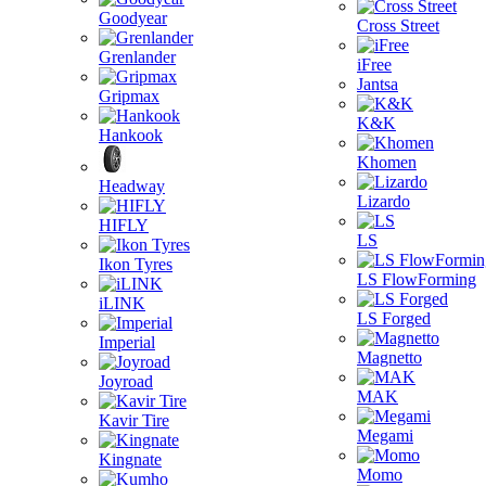
Goodyear
Cross Street
Grenlander
iFree
Jantsa
Gripmax
K&K
Hankook
Khomen
Headway
Lizardo
HIFLY
LS
Ikon Tyres
LS FlowForming
iLINK
LS Forged
Imperial
Magnetto
Joyroad
MAK
Kavir Tire
Megami
Kingnate
Momo