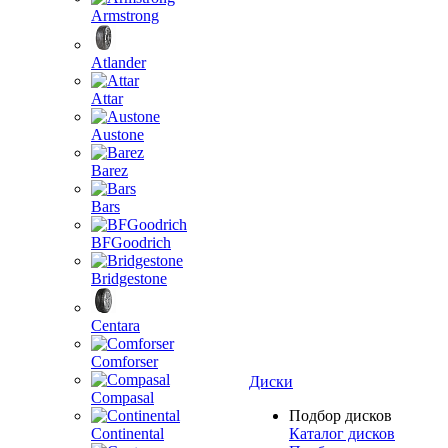
Armstrong
Atlander
Attar
Austone
Barez
Bars
BFGoodrich
Bridgestone
Centara
Comforser
Диски
Compasal
Подбор дисков
Continental
Каталог дисков