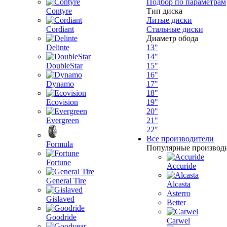
Подбор по параметрам
Contyre
Тип диска
Литые диски
Cordiant
Стальные диски
Диаметр обода
Delinte
13"
14"
DoubleStar
15"
16"
Dynamo
17"
18"
Ecovision
19"
20"
Evergreen
21"
22"
Все производители
Formula
Популярные производ
Fortune
Accuride
General Tire
Alcasta
Asterro
Gislaved
Better
Goodride
Carwel