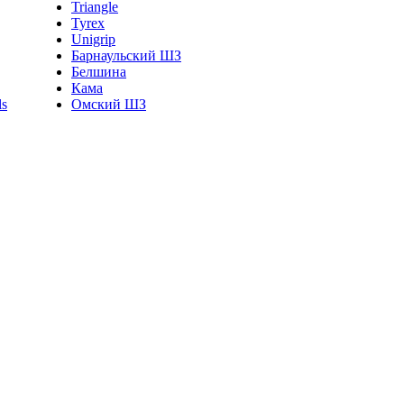
Triangle
Tyrex
Unigrip
Барнаульский ШЗ
Белшина
Кама
Омский ШЗ