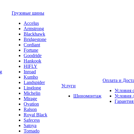
Грузовые шины
Accelus
Armstrong
Blackhawk
Bridgestone
Cordiant
Fortune
Goodride
Hankook
HIFLY
Inroad
Kumho
Оплата и Дост
Landspider
Услуги
Linglong
Условия 
Michelin
Шиномонтаж
Условия 
Mirage
Гарантия
Ovation
Ralson
Royal Black
Safecess
Satoya
Tornado