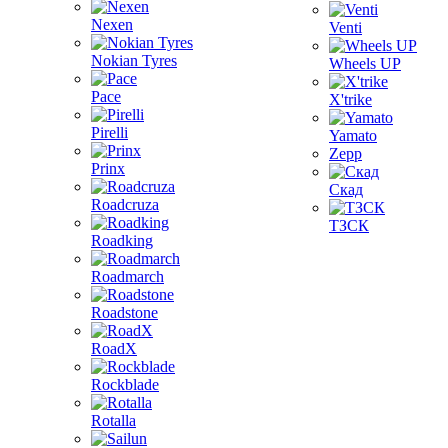
Nexen
Venti
Nokian Tyres
Wheels UP
Pace
X'trike
Pirelli
Yamato
Zepp
Prinx
Скад
Roadcruza
ТЗСК
Roadking
Roadmarch
Roadstone
RoadX
Rockblade
Rotalla