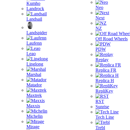
Kumho
Neo
Landrock
Next
Landsail
NZ
Landspider
Off Road Wheels
Laufenn
PDW
Leao
Replay
Linglong
Replica FR
Marshal
Replica H
Matador
RepliKey
Maxtrek
RST
Maxxis
Sunrise
Michelin
Tech Line
Mirage
Trebl