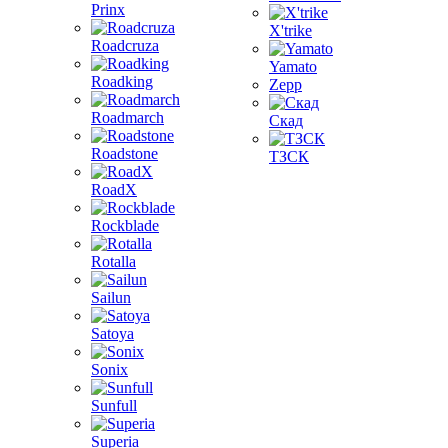
Prinx
X'trike
Roadcruza
Yamato
Roadking
Zepp
Roadmarch
Скад
Roadstone
ТЗСК
RoadX
Rockblade
Rotalla
Sailun
Satoya
Sonix
Sunfull
Superia