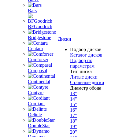
Bars
BFGoodrich
Bridgestone
Диски
Centara
Подбор дисков
Каталог дисков
Comforser
Подбор по
параметрам
Compasal
Тип диска
Литые диски
Continental
Стальные диски
Диаметр обода
Contyre
13"
14"
Cordiant
15"
16"
Delinte
17"
18"
DoubleStar
19"
20"
Dynamo