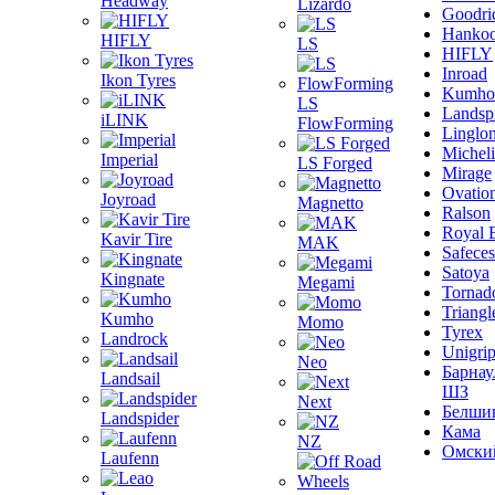
Headway
Lizardo
Goodri
Hanko
HIFLY
LS
HIFLY
Inroad
Ikon Tyres
Kumho
LS
Landsp
iLINK
FlowForming
Linglo
Michel
Imperial
LS Forged
Mirage
Ovatio
Joyroad
Magnetto
Ralson
Royal 
Kavir Tire
MAK
Safeces
Satoya
Kingnate
Megami
Tornad
Triangl
Kumho
Momo
Tyrex
Landrock
Unigri
Neo
Барнау
Landsail
ШЗ
Next
Белши
Landspider
Кама
NZ
Омски
Laufenn