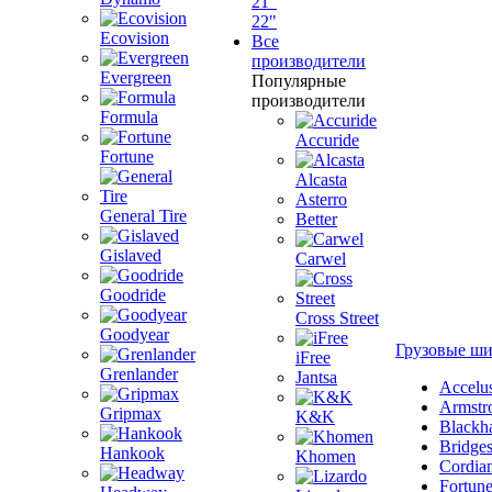
21"
22"
Ecovision
Все
производители
Evergreen
Популярные
производители
Formula
Accuride
Fortune
Alcasta
Asterro
General Tire
Better
Gislaved
Carwel
Goodride
Cross Street
Goodyear
Грузовые ш
iFree
Grenlander
Jantsa
Accelu
Armstr
Gripmax
K&K
Blackh
Bridge
Hankook
Khomen
Cordia
Fortun