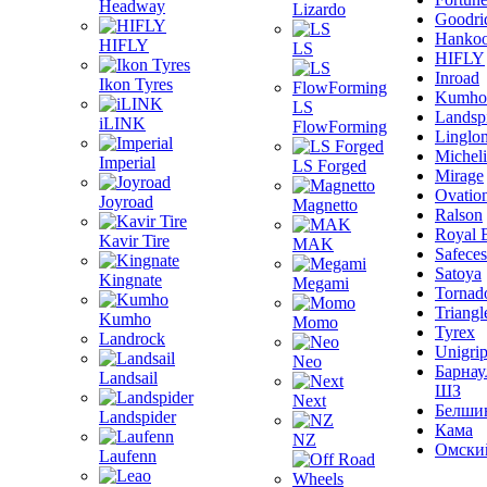
Headway
Lizardo
Goodri
Hanko
HIFLY
LS
HIFLY
Inroad
Ikon Tyres
Kumho
LS
Landsp
iLINK
FlowForming
Linglo
Michel
Imperial
LS Forged
Mirage
Ovatio
Joyroad
Magnetto
Ralson
Royal 
Kavir Tire
MAK
Safeces
Satoya
Kingnate
Megami
Tornad
Triangl
Kumho
Momo
Tyrex
Landrock
Unigri
Neo
Барнау
Landsail
ШЗ
Next
Белши
Landspider
Кама
NZ
Омски
Laufenn