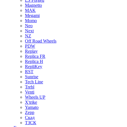
LS Forged
Magnetto
MAK
Megami
Momo
Neo
Next
NZ
Off Road Wheels
PDW
Replay
Replica FR
Replica H
RepliKey
RST
Sunrise
Tech Line
Trebl
Venti
Wheels UP
X'trike
Yamato
Zepp
Скад
ТЗСК