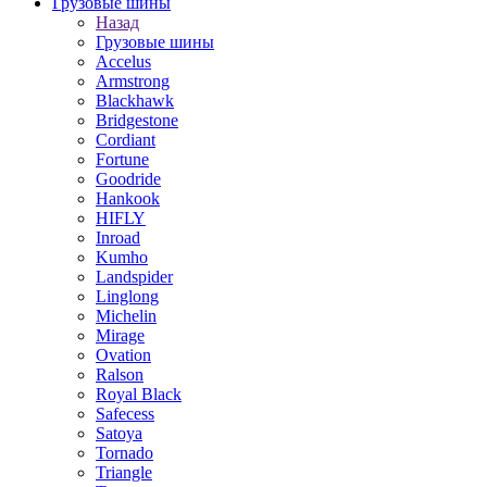
Грузовые шины
Назад
Грузовые шины
Accelus
Armstrong
Blackhawk
Bridgestone
Cordiant
Fortune
Goodride
Hankook
HIFLY
Inroad
Kumho
Landspider
Linglong
Michelin
Mirage
Ovation
Ralson
Royal Black
Safecess
Satoya
Tornado
Triangle