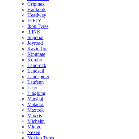
Gripmax
Hankook
Headway
HIFLY
Ikon Tyres
iLINK
Imperial
Joyroad
Kavir Tire
Kingnate
Kumho
Landrock
Landsail
Landspider
Laufenn
Leao
Linglong
Marshal
Matador
Maxtrek
Maxxis
Michelin
Mirage
Nexen
Nokian Tyres