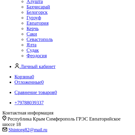
Алушта
Бахчисарай
Белогорск
Гурзуф
Евпатория
Керчь
Саки
Севастополь
Ялта
Судак
Феодосия
Личный кабинет
Корзина
0
Отложенные
0
Сравнение товаров
0
+79788039337
Контактная информация
Республика Крым Симферополь ГРЭС Евпаторийское
шоссе 18
Shintorg82@mail.ru