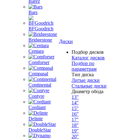
Barez
Bars
BFGoodrich
Bridgestone
Диски
Centara
Подбор дисков
Каталог дисков
Comforser
Подбор по
параметрам
Compasal
Тип диска
Литые диски
Continental
Стальные диски
Диаметр обода
Contyre
13"
14"
Cordiant
15"
16"
Delinte
17"
18"
DoubleStar
19"
20"