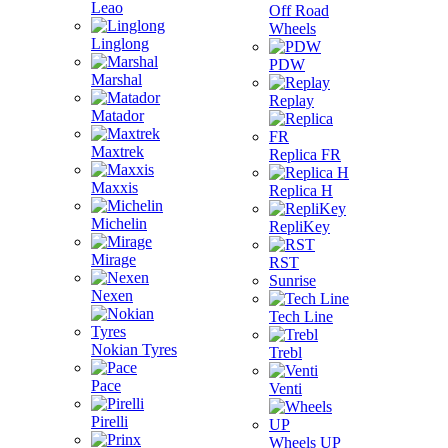
Leao
Off Road
Wheels
Linglong
PDW
Marshal
Replay
Matador
Maxtrek
Replica FR
Maxxis
Replica H
Michelin
RepliKey
Mirage
RST
Sunrise
Nexen
Tech Line
Nokian Tyres
Trebl
Pace
Venti
Pirelli
Wheels UP