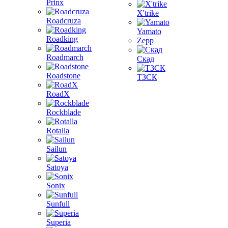
Prinx
X'trike
Roadcruza
Yamato
Roadking
Zepp
Roadmarch
Скад
Roadstone
ТЗСК
RoadX
Rockblade
Rotalla
Sailun
Satoya
Sonix
Sunfull
Superia