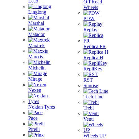
Leao
Off Road
Wheels
Linglong
PDW
Marshal
Replay
Matador
Maxtrek
Replica FR
Maxxis
Replica H
Michelin
RepliKey
Mirage
RST
Sunrise
Nexen
Tech Line
Nokian Tyres
Trebl
Pace
Venti
Pirelli
Wheels UP