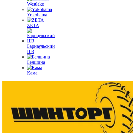
Westlake
Yokohama
ZETA
Барнаульский
ШЗ
Белшина
Кама