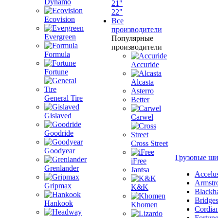
Dynamo
21"
22"
Ecovision
Все
производители
Evergreen
Популярные
производители
Formula
Accuride
Fortune
Alcasta
Asterro
General Tire
Better
Gislaved
Carwel
Goodride
Cross Street
Goodyear
Грузовые ш
iFree
Grenlander
Jantsa
Accelu
Armstr
Gripmax
K&K
Blackh
Bridge
Hankook
Khomen
Cordia
Fortun