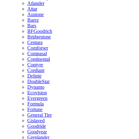
Atlander
Attar
Austone
Barez
Bars
BFGoodrich
Bridgestone
Centara
Comforser
Compasal
Continental
Contyre
Cordiant
Delinte
DoubleStar
Dynamo
Ecovision
Evergreen
Formula
Fortune
General Tire
Gislaved
Goodride
Goodyear
Grenlander