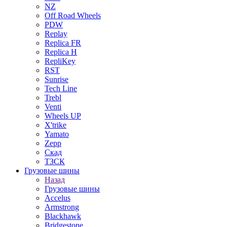
NZ
Off Road Wheels
PDW
Replay
Replica FR
Replica H
RepliKey
RST
Sunrise
Tech Line
Trebl
Venti
Wheels UP
X'trike
Yamato
Zepp
Скад
ТЗСК
Грузовые шины
Назад
Грузовые шины
Accelus
Armstrong
Blackhawk
Bridgestone