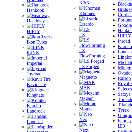
K&K
Blackh
Bridge
Hankook
Khomen
Cordia
Fortun
Headway
Lizardo
Goodri
Hanko
HIFLY
LS
HIFLY
Inroad
Ikon Tyres
Kumho
LS
Landsp
iLINK
FlowForming
Linglo
Michel
Imperial
LS Forged
Mirage
Ovatio
Joyroad
Magnetto
Ralson
Royal 
Kavir Tire
MAK
Safeces
Satoya
Kingnate
Megami
Tornad
Triangl
Kumho
Momo
Tyrex
Landrock
Unigri
Neo
Барнау
Landsail
ШЗ
Next
Белши