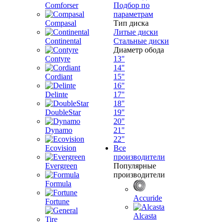
Comforser
Подбор по
параметрам
Compasal
Тип диска
Литые диски
Continental
Стальные диски
Диаметр обода
Contyre
13"
14"
Cordiant
15"
16"
Delinte
17"
18"
DoubleStar
19"
20"
Dynamo
21"
22"
Ecovision
Все
производители
Evergreen
Популярные
производители
Formula
Accuride
Fortune
Alcasta