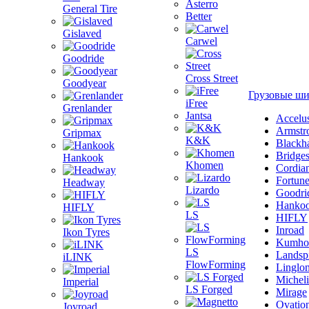
Asterro
General Tire
Better
Gislaved
Carwel
Goodride
Cross Street
Goodyear
Грузовые ш
iFree
Grenlander
Jantsa
Accelu
Armstr
Gripmax
K&K
Blackh
Bridge
Hankook
Khomen
Cordia
Fortun
Headway
Lizardo
Goodri
Hanko
HIFLY
LS
HIFLY
Inroad
Ikon Tyres
Kumho
LS
Landsp
iLINK
FlowForming
Linglo
Michel
Imperial
LS Forged
Mirage
Ovatio
Joyroad