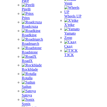
Pace
Venti
Pirelli
Wheels UP
Prinx
X'trike
Roadcruza
Yamato
Roadking
Zepp
Roadmarch
Скад
Roadstone
ТЗСК
RoadX
Rockblade
Rotalla
Sailun
Satoya
Sonix