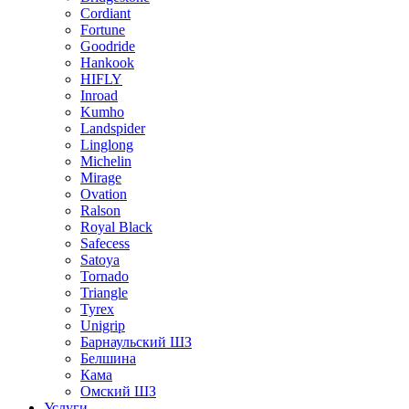
Cordiant
Fortune
Goodride
Hankook
HIFLY
Inroad
Kumho
Landspider
Linglong
Michelin
Mirage
Ovation
Ralson
Royal Black
Safecess
Satoya
Tornado
Triangle
Tyrex
Unigrip
Барнаульский ШЗ
Белшина
Кама
Омский ШЗ
Услуги