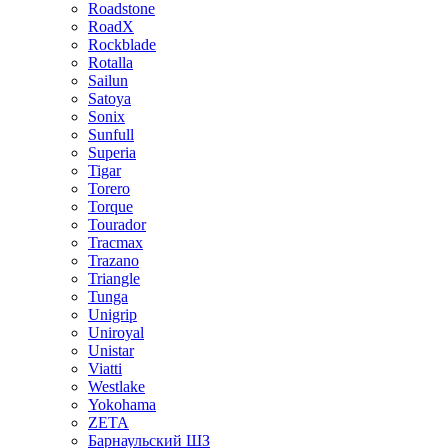
Roadstone
RoadX
Rockblade
Rotalla
Sailun
Satoya
Sonix
Sunfull
Superia
Tigar
Torero
Torque
Tourador
Tracmax
Trazano
Triangle
Tunga
Unigrip
Uniroyal
Unistar
Viatti
Westlake
Yokohama
ZETA
Барнаульский ШЗ