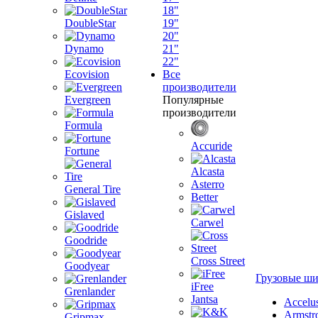
18"
DoubleStar
19"
20"
Dynamo
21"
22"
Ecovision
Все
производители
Evergreen
Популярные
производители
Formula
Accuride
Fortune
Alcasta
Asterro
General Tire
Better
Gislaved
Carwel
Goodride
Cross Street
Goodyear
Грузовые ш
iFree
Grenlander
Jantsa
Accelu
Armstr
Gripmax