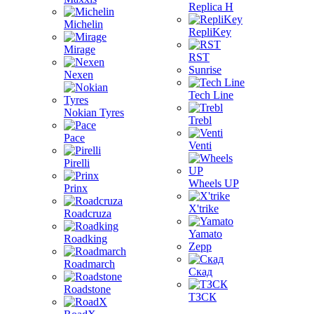
Replica H
Michelin
RepliKey
Mirage
RST
Sunrise
Nexen
Tech Line
Nokian Tyres
Trebl
Pace
Venti
Pirelli
Wheels UP
Prinx
X'trike
Roadcruza
Yamato
Roadking
Zepp
Roadmarch
Скад
Roadstone
ТЗСК