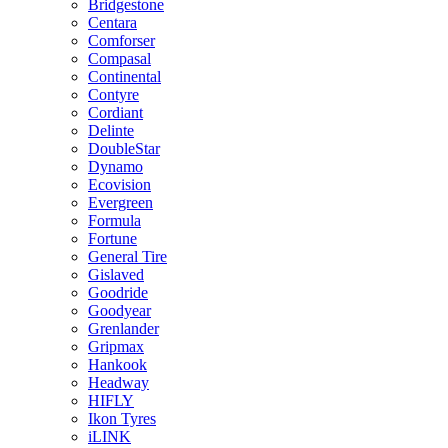
Bridgestone
Centara
Comforser
Compasal
Continental
Contyre
Cordiant
Delinte
DoubleStar
Dynamo
Ecovision
Evergreen
Formula
Fortune
General Tire
Gislaved
Goodride
Goodyear
Grenlander
Gripmax
Hankook
Headway
HIFLY
Ikon Tyres
iLINK