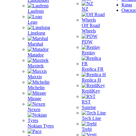
Landspider
Кама
NZ
Омски
Laufenn
Leao
Off Road
Wheels
Linglong
PDW
Marshal
Replay
Matador
Maxtrek
Replica FR
Maxxis
Replica H
Michelin
RepliKey
Mirage
RST
Sunrise
Nexen
Tech Line
Nokian Tyres
Trebl