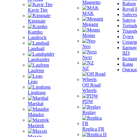
Magnetto
Ralson
Royal 
Kavir Tire
MAK
Safeces
Satoya
Kingnate
Megami
Tornad
Triangl
Kumho
Momo
Tyrex
Landrock
Unigri
Neo
Барнау
Landsail
ШЗ
Next
Белши
Landspider
Кама
NZ
Омски
Laufenn
Leao
Off Road
Wheels
Linglong
PDW
Marshal
Replay
Matador
Maxtrek
Replica FR
Maxxis