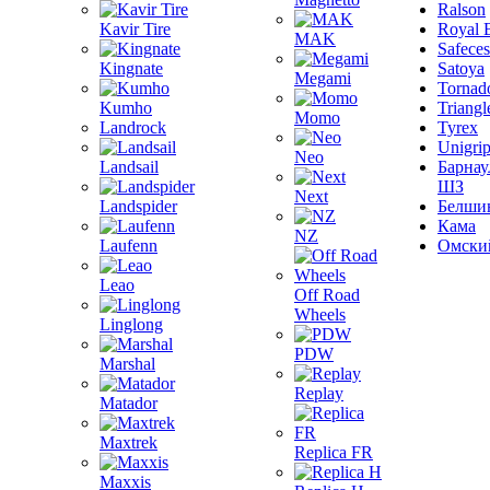
Ralson
Kavir Tire
Royal 
MAK
Safeces
Kingnate
Satoya
Megami
Tornad
Kumho
Triangl
Momo
Landrock
Tyrex
Unigri
Neo
Landsail
Барнау
ШЗ
Next
Landspider
Белши
Кама
NZ
Laufenn
Омски
Leao
Off Road
Wheels
Linglong
PDW
Marshal
Replay
Matador
Maxtrek
Replica FR
Maxxis