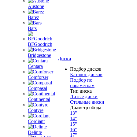
Austone
Barez
Bars
BFGoodrich
Bridgestone
Диски
Centara
Подбор дисков
Каталог дисков
Comforser
Подбор по
параметрам
Compasal
Тип диска
Литые диски
Continental
Стальные диски
Диаметр обода
Contyre
13"
14"
Cordiant
15"
16"
Delinte
17"