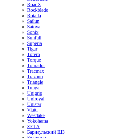
RoadX
Rockblade
Rotalla
Sailun
Satoya
Sonix
Sunfull
Superia
Tigar
Torero
Torque
Tourador
Tracmax
Trazano
Triangle
Tunga
Unigrip
Uniroyal
Unistar
Viatti
Westlake
Yokohama
ZETA
Барнаульский ШЗ
Белшина