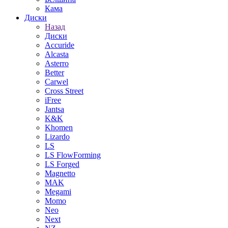
Кама
Диски
Назад
Диски
Accuride
Alcasta
Asterro
Better
Carwel
Cross Street
iFree
Jantsa
K&K
Khomen
Lizardo
LS
LS FlowForming
LS Forged
Magnetto
MAK
Megami
Momo
Neo
Next