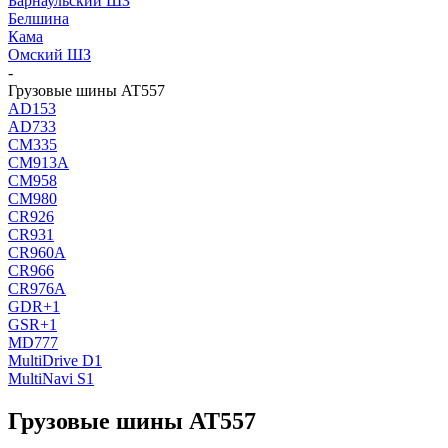
Барнаульский ШЗ
Белшина
Кама
Омский ШЗ
-
Грузовые шины AT557
AD153
AD733
CM335
CM913A
CM958
CM980
CR926
CR931
CR960A
CR966
CR976A
GDR+1
GSR+1
MD777
MultiDrive D1
MultiNavi S1
Грузовые шины AT557