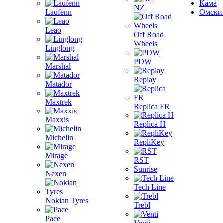
Кама
NZ
Laufenn
Омски
Leao
Off Road
Wheels
Linglong
PDW
Marshal
Replay
Matador
Maxtrek
Replica FR
Maxxis
Replica H
Michelin
RepliKey
Mirage
RST
Sunrise
Nexen
Tech Line
Nokian Tyres
Trebl
Pace
Venti