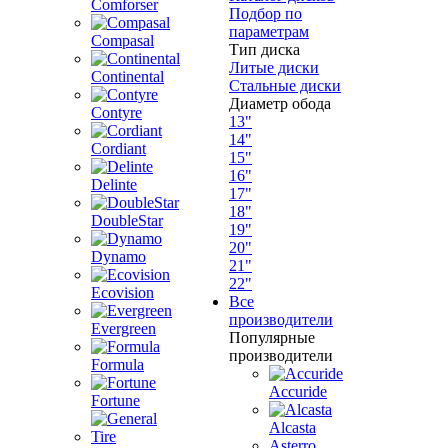
Comforser
Подбор по
параметрам
Compasal
Тип диска
Литые диски
Continental
Стальные диски
Диаметр обода
Contyre
13"
14"
Cordiant
15"
16"
Delinte
17"
18"
DoubleStar
19"
20"
Dynamo
21"
22"
Ecovision
Все
производители
Evergreen
Популярные
производители
Formula
Accuride
Fortune
Alcasta
Asterro