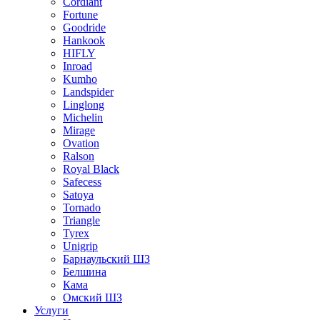
Cordiant
Fortune
Goodride
Hankook
HIFLY
Inroad
Kumho
Landspider
Linglong
Michelin
Mirage
Ovation
Ralson
Royal Black
Safecess
Satoya
Tornado
Triangle
Tyrex
Unigrip
Барнаульский ШЗ
Белшина
Кама
Омский ШЗ
Услуги