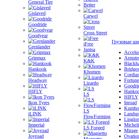
General Tire
Better
Gislaved
Carwel
Goodride
Cross Street
Goodyear
Грузовые ш
iFree
Grenlander
Jantsa
Accelu
Gripmax
Armstr
K&K
Blackh
Hankook
Bridge
Khomen
Cordia
Headway
Fortun
Lizardo
Goodri
HIFLY
Hanko
LS
HIFLY
Ikon Tyres
Inroad
Kumho
LS
iLINK
Landsp
FlowForming
Linglo
Imperial
Michel
LS Forged
Mirage
Joyroad
Ovatio
Magnetto