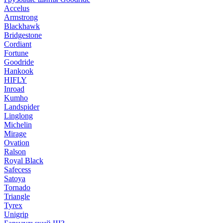
Accelus
Armstrong
Blackhawk
Bridgestone
Cordiant
Fortune
Goodride
Hankook
HIFLY
Inroad
Kumho
Landspider
Linglong
Michelin
Mirage
Ovation
Ralson
Royal Black
Safecess
Satoya
Tornado
Triangle
Tyrex
Unigrip