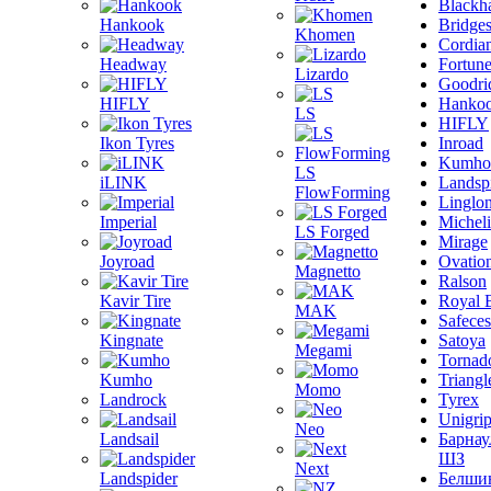
Blackh
Hankook
Bridge
Khomen
Cordia
Headway
Fortun
Lizardo
Goodri
HIFLY
Hanko
LS
HIFLY
Ikon Tyres
Inroad
Kumho
LS
iLINK
Landsp
FlowForming
Linglo
Imperial
Michel
LS Forged
Mirage
Joyroad
Ovatio
Magnetto
Ralson
Kavir Tire
Royal 
MAK
Safeces
Kingnate
Satoya
Megami
Tornad
Kumho
Triangl
Momo
Landrock
Tyrex
Unigri
Neo
Landsail
Барнау
ШЗ
Next
Landspider
Белши