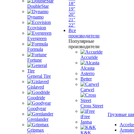
18"
DoubleStar
19"
20"
Dynamo
21"
22"
Ecovision
Все
производители
Evergreen
Популярные
производители
Formula
Accuride
Fortune
Alcasta
Asterro
General Tire
Better
Gislaved
Carwel
Goodride
Cross Street
Goodyear
Грузовые ш
iFree
Grenlander
Jantsa
Accelu
Gripmax
Armstr
K&K