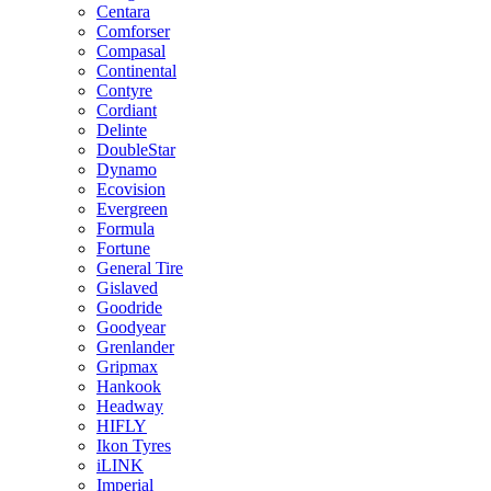
Centara
Comforser
Compasal
Continental
Contyre
Cordiant
Delinte
DoubleStar
Dynamo
Ecovision
Evergreen
Formula
Fortune
General Tire
Gislaved
Goodride
Goodyear
Grenlander
Gripmax
Hankook
Headway
HIFLY
Ikon Tyres
iLINK
Imperial