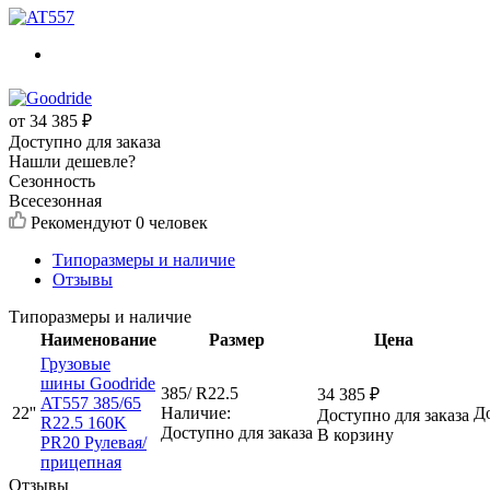
от
34 385
₽
Доступно для заказа
Нашли дешевле?
Сезонность
Всесезонная
Рекомендуют
0 человек
Типоразмеры и наличие
Отзывы
Типоразмеры и наличие
Наименование
Размер
Цена
Грузовые
шины Goodride
385/ R22.5
34 385
₽
AT557 385/65
22''
Наличие:
До
Доступно для заказа
R22.5 160K
Доступно для заказа
В корзину
PR20 Рулевая/
прицепная
Отзывы