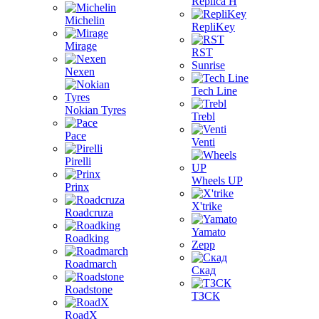
Replica H
Michelin
RepliKey
Mirage
RST
Sunrise
Nexen
Tech Line
Nokian Tyres
Trebl
Pace
Venti
Pirelli
Wheels UP
Prinx
X'trike
Roadcruza
Yamato
Roadking
Zepp
Roadmarch
Скад
Roadstone
ТЗСК
RoadX