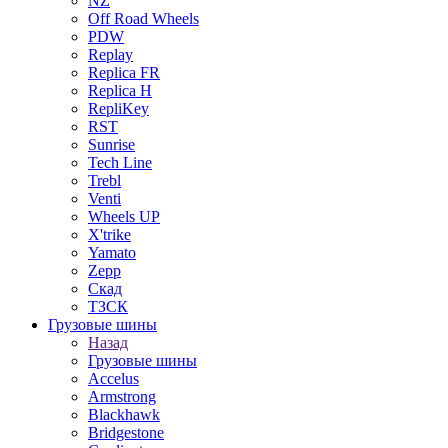
NZ
Off Road Wheels
PDW
Replay
Replica FR
Replica H
RepliKey
RST
Sunrise
Tech Line
Trebl
Venti
Wheels UP
X'trike
Yamato
Zepp
Скад
ТЗСК
Грузовые шины
Назад
Грузовые шины
Accelus
Armstrong
Blackhawk
Bridgestone