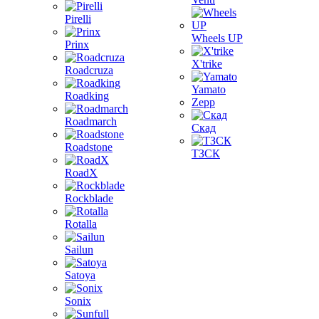
Pirelli
Wheels UP
Prinx
X'trike
Roadcruza
Yamato
Roadking
Zepp
Roadmarch
Скад
Roadstone
ТЗСК
RoadX
Rockblade
Rotalla
Sailun
Satoya
Sonix