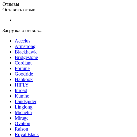
Отзывы
Оставить отзыв
Загрузка отзывов...
Accelus
Armstrong
Blackhawk
Bridgestone
Cordiant
Fortune
Goodride
Hankook
HIFLY
Inroad
Kumho
Landspider
Linglong
Michelin
Mirage
Ovation
Ralson
Royal Black