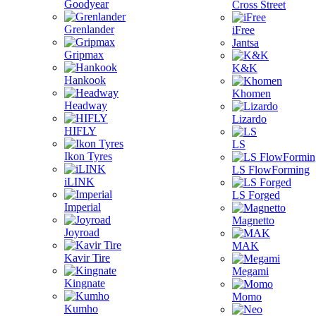
Goodyear
Cross Street
Grenlander
iFree
Jantsa
Gripmax
K&K
Hankook
Khomen
Headway
Lizardo
HIFLY
LS
Ikon Tyres
LS FlowForming
iLINK
LS Forged
Imperial
Magnetto
Joyroad
MAK
Kavir Tire
Megami
Kingnate
Momo
Kumho