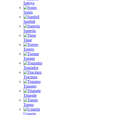
Satoya
Sonix
Sunfull
Superia
Tigar
Torero
Torque
Tourador
Tracmax
Trazano
Triangle
Tunga
Unigrip