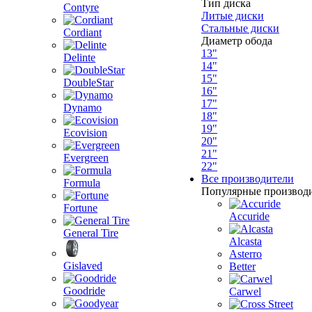
Тип диска
Contyre
Литые диски
Стальные диски
Cordiant
Диаметр обода
13"
Delinte
14"
15"
DoubleStar
16"
17"
Dynamo
18"
19"
Ecovision
20"
21"
Evergreen
22"
Все производители
Formula
Популярные производ
Fortune
Accuride
General Tire
Alcasta
Asterro
Gislaved
Better
Goodride
Carwel