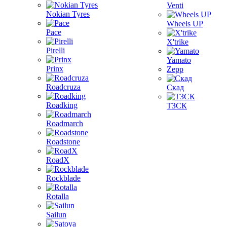
Venti
Nokian Tyres
Wheels UP
Pace
X'trike
Pirelli
Yamato
Prinx
Zepp
Roadcruza
Скад
Roadking
ТЗСК
Roadmarch
Roadstone
RoadX
Rockblade
Rotalla
Sailun