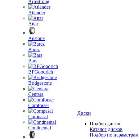
Armstrong
Atlander
Attar
Austone
Barez
Bars
BFGoodrich
Bridgestone
Centara
Comforser
Диски
Compasal
Подбор дисков
Continental
Каталог дисков
Подбор по параметрам