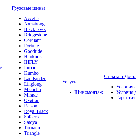
Грузовые шины
Accelus
Armstrong
Blackhawk
Bridgestone
Cordiant
Fortune
Goodride
Hankook
HIFLY
Inroad
Kumho
Оплата и Дост
Landspider
Услуги
Linglong
Условия 
Michelin
Шиномонтаж
Условия 
Mirage
Гарантия
Ovation
Ralson
Royal Black
Safecess
Satoya
Tornado
Triangle