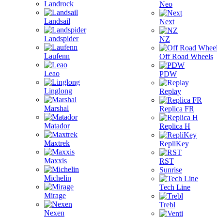
Landrock
Neo
Landsail
Next
Landspider
NZ
Laufenn
Off Road Wheels
Leao
PDW
Linglong
Replay
Marshal
Replica FR
Matador
Replica H
Maxtrek
RepliKey
Maxxis
RST
Sunrise
Michelin
Tech Line
Mirage
Trebl
Nexen