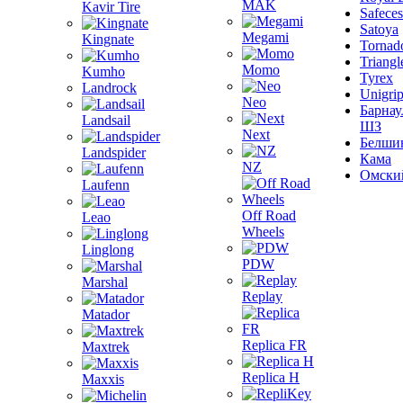
MAK
Kavir Tire
Safeces
Satoya
Megami
Kingnate
Tornad
Triangl
Momo
Kumho
Tyrex
Landrock
Unigri
Neo
Барнау
Landsail
ШЗ
Next
Белши
Landspider
Кама
NZ
Омски
Laufenn
Off Road
Leao
Wheels
Linglong
PDW
Marshal
Replay
Matador
Replica FR
Maxtrek
Replica H
Maxxis