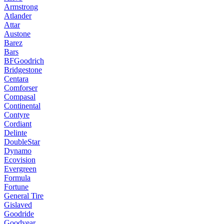
Armstrong
Atlander
Attar
Austone
Barez
Bars
BFGoodrich
Bridgestone
Centara
Comforser
Compasal
Continental
Contyre
Cordiant
Delinte
DoubleStar
Dynamo
Ecovision
Evergreen
Formula
Fortune
General Tire
Gislaved
Goodride
Goodyear