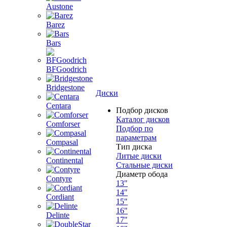
Austone
Barez
Bars
BFGoodrich
Bridgestone
Диски
Centara
Подбор дисков
Каталог дисков
Comforser
Подбор по
параметрам
Compasal
Тип диска
Литые диски
Continental
Стальные диски
Диаметр обода
Contyre
13"
14"
Cordiant
15"
16"
Delinte
17"