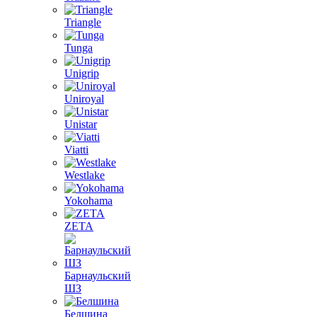
Triangle
Tunga
Unigrip
Uniroyal
Unistar
Viatti
Westlake
Yokohama
ZETA
Барнаульский
ШЗ
Белшина