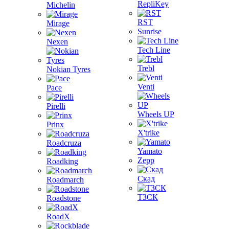
RepliKey
Michelin
RST
Mirage
Sunrise
Nexen
Tech Line
Trebl
Nokian Tyres
Venti
Pace
Pirelli
Wheels UP
Prinx
X'trike
Roadcruza
Yamato
Zepp
Roadking
Скад
Roadmarch
ТЗСК
Roadstone
RoadX