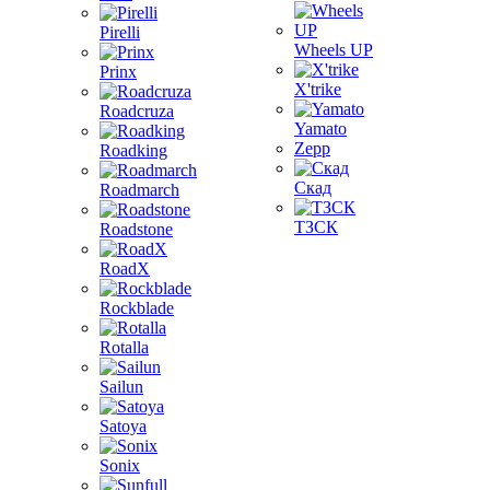
Pirelli
Wheels UP
Prinx
X'trike
Roadcruza
Yamato
Zepp
Roadking
Скад
Roadmarch
ТЗСК
Roadstone
RoadX
Rockblade
Rotalla
Sailun
Satoya
Sonix