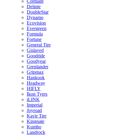
Cordiant
Delinte
DoubleStar
Dynamo
Ecovision
Evergreen
Formula
Fortune
General Tire
Gislaved
Goodride
Goodyear
Grenlander
Gripmax
Hankook
Headway
HIFLY
Ikon Tyres
iLINK
Imperial
Joyroad
Kavir Tire
Kingnate
Kumho
Landrock