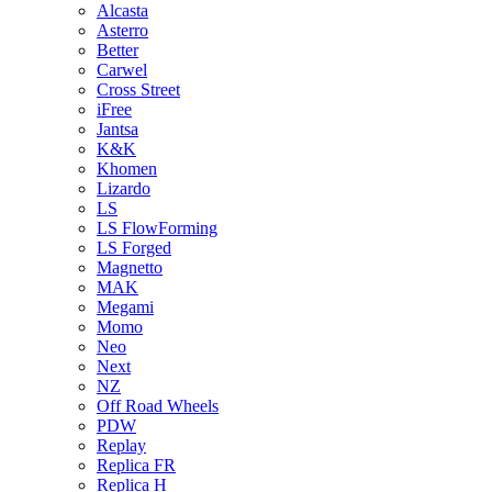
Alcasta
Asterro
Better
Carwel
Cross Street
iFree
Jantsa
K&K
Khomen
Lizardo
LS
LS FlowForming
LS Forged
Magnetto
MAK
Megami
Momo
Neo
Next
NZ
Off Road Wheels
PDW
Replay
Replica FR
Replica H