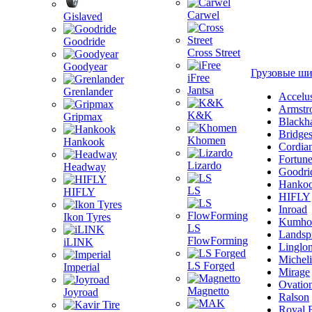
Carwel
Gislaved
Goodride
Cross Street
Goodyear
Грузовые ш
iFree
Jantsa
Grenlander
Accelu
Armstr
K&K
Gripmax
Blackh
Bridge
Khomen
Hankook
Cordia
Fortun
Lizardo
Headway
Goodri
Hanko
LS
HIFLY
HIFLY
Inroad
Ikon Tyres
Kumho
LS
Landsp
FlowForming
iLINK
Linglo
Michel
LS Forged
Imperial
Mirage
Ovatio
Magnetto
Joyroad
Ralson
Royal 