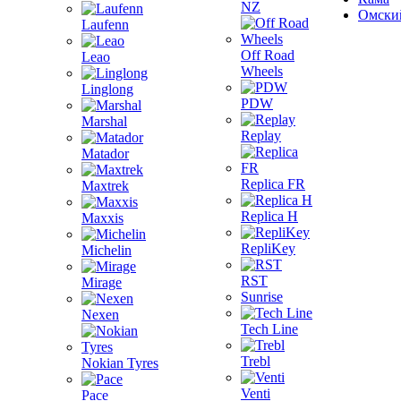
NZ
Омски
Laufenn
Off Road
Leao
Wheels
Linglong
PDW
Marshal
Replay
Matador
Replica FR
Maxtrek
Replica H
Maxxis
RepliKey
Michelin
RST
Mirage
Sunrise
Nexen
Tech Line
Trebl
Nokian Tyres
Venti
Pace