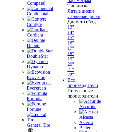
параметрам
Compasal
Тип диска
Литые диски
Continental
Стальные диски
Диаметр обода
Contyre
13"
14"
Cordiant
15"
16"
Delinte
17"
18"
DoubleStar
19"
20"
Dynamo
21"
22"
Ecovision
Все
производители
Evergreen
Популярные
производители
Formula
Accuride
Fortune
Alcasta
Asterro
General Tire
Better