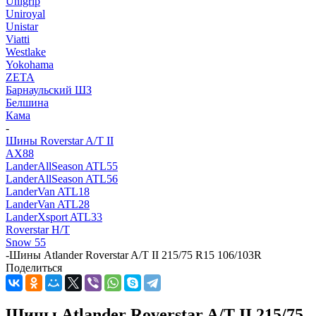
Unigrip
Uniroyal
Unistar
Viatti
Westlake
Yokohama
ZETA
Барнаульский ШЗ
Белшина
Кама
-
Шины Roverstar A/T II
AX88
LanderAllSeason ATL55
LanderAllSeason ATL56
LanderVan ATL18
LanderVan ATL28
LanderXsport ATL33
Roverstar H/T
Snow 55
-
Шины Atlander Roverstar A/T II 215/75 R15 106/103R
Поделиться
Шины Atlander Roverstar A/T II 215/75