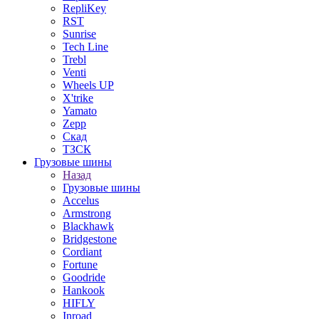
RepliKey
RST
Sunrise
Tech Line
Trebl
Venti
Wheels UP
X'trike
Yamato
Zepp
Скад
ТЗСК
Грузовые шины
Назад
Грузовые шины
Accelus
Armstrong
Blackhawk
Bridgestone
Cordiant
Fortune
Goodride
Hankook
HIFLY
Inroad