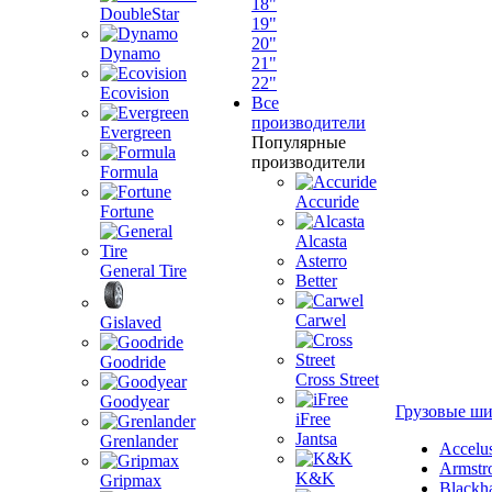
18"
DoubleStar
19"
20"
Dynamo
21"
22"
Ecovision
Все
производители
Evergreen
Популярные
производители
Formula
Accuride
Fortune
Alcasta
Asterro
General Tire
Better
Carwel
Gislaved
Goodride
Cross Street
Goodyear
Грузовые ш
iFree
Jantsa
Grenlander
Accelu
Armstr
K&K
Gripmax
Blackh