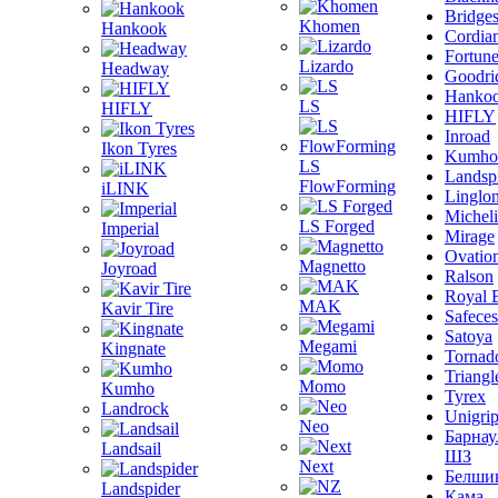
Bridge
Khomen
Hankook
Cordia
Fortun
Lizardo
Headway
Goodri
Hanko
LS
HIFLY
HIFLY
Inroad
Ikon Tyres
Kumho
LS
Landsp
FlowForming
iLINK
Linglo
Michel
LS Forged
Imperial
Mirage
Ovatio
Magnetto
Joyroad
Ralson
Royal 
MAK
Kavir Tire
Safeces
Satoya
Megami
Kingnate
Tornad
Triangl
Momo
Kumho
Tyrex
Landrock
Unigri
Neo
Барнау
Landsail
ШЗ
Next
Белши
Landspider
Кама