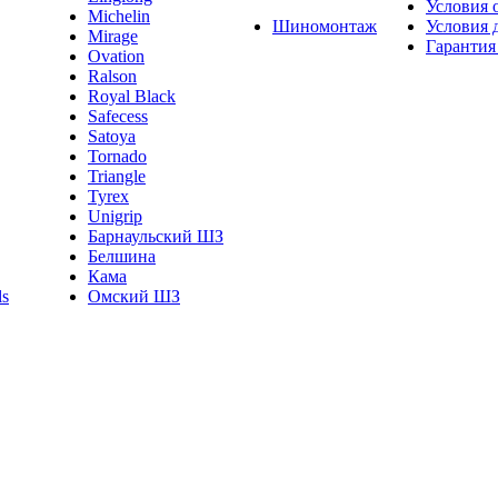
Условия 
Michelin
Шиномонтаж
Условия 
Mirage
Гарантия
Ovation
Ralson
Royal Black
Safecess
Satoya
Tornado
Triangle
Tyrex
Unigrip
Барнаульский ШЗ
Белшина
Кама
Омский ШЗ