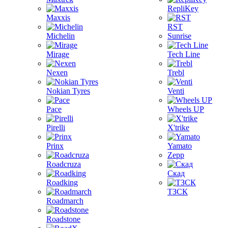
RepliKey
Maxxis
RST
Michelin
Sunrise
Mirage
Tech Line
Nexen
Trebl
Nokian Tyres
Venti
Pace
Wheels UP
Pirelli
X'trike
Prinx
Yamato
Zepp
Roadcruza
Скад
Roadking
ТЗСК
Roadmarch
Roadstone