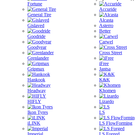
Fortune
Accuride
General Tire
Alcasta
Gislaved
Asterro
Better
Goodride
Carwel
Goodyear
Cross Street
Grenlander
iFree
Gripmax
Jantsa
Hankook
K&K
Headway
Khomen
HIFLY
Lizardo
Ikon Tyres
LS
iLINK
LS FlowForming
Imperial
LS Forged