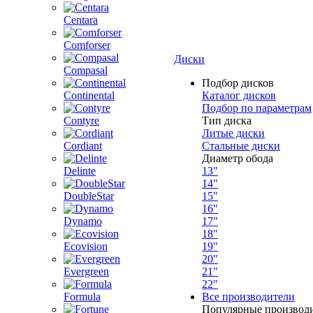
Centara
Comforser
Диски
Compasal
Подбор дисков
Continental
Каталог дисков
Подбор по параметрам
Contyre
Тип диска
Литые диски
Cordiant
Стальные диски
Диаметр обода
Delinte
13"
14"
DoubleStar
15"
16"
Dynamo
17"
18"
Ecovision
19"
20"
Evergreen
21"
22"
Formula
Все производители
Популярные производ