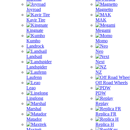
Joyroad
Magnetto
Kavir Tire
MAK
Kingnate
Megami
Kumho
Momo
Landrock
Neo
Landsail
Next
Landspider
NZ
Laufenn
Off Road Wheels
Leao
PDW
Linglong
Replay
Marshal
Replica FR
Matador
Replica H
Maxtrek