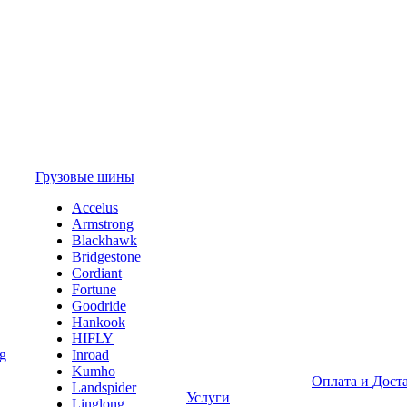
Грузовые шины
Accelus
Armstrong
Blackhawk
Bridgestone
Cordiant
Fortune
Goodride
Hankook
HIFLY
Inroad
Kumho
Оплата и Дост
Landspider
Услуги
Linglong